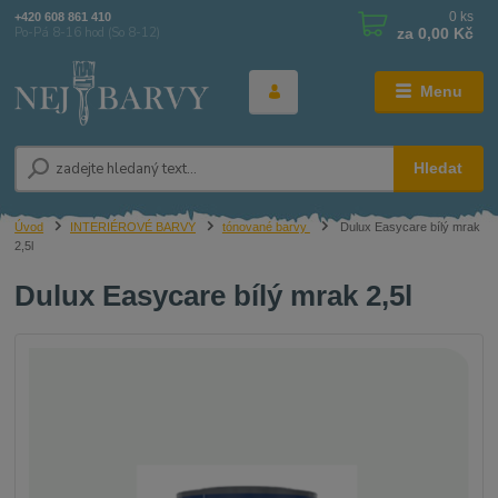
0
ks
+420 608 861 410
za
0,00 Kč
Po-Pá 8-16 hod (So 8-12)
Menu
Hledat
Úvod
INTERIÉROVÉ BARVY
tónované barvy
Dulux Easycare bílý mrak
2,5l
Dulux Easycare bílý mrak 2,5l