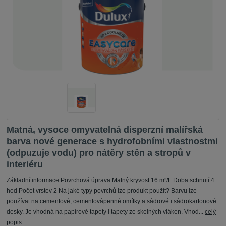
Matná, vysoce omyvatelná disperzní malířská
barva nové generace s hydrofobními vlastnostmi
(odpuzuje vodu) pro nátěry stěn a stropů v
interiéru
Základní informace Povrchová úprava Matný kryvost 16 m²/L Doba schnutí 4
hod Počet vrstev 2 Na jaké typy povrchů lze produkt použít? Barvu lze
používat na cementové, cementovápenné omítky a sádrové i sádrokartonové
desky. Je vhodná na papírové tapety i tapety ze skelných vláken. Vhod...
celý
popis