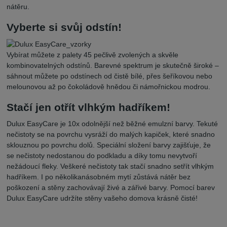
nátěru.
Vyberte si svůj odstín!
Vybírat můžete z palety 45 pečlivě zvolených a skvěle
kombinovatelných odstínů. Barevné spektrum je skutečně široké –
sáhnout můžete po odstínech od čistě bílé, přes šeříkovou nebo
melounovou až po čokoládově hnědou či námořnickou modrou.
Stačí jen otřít vlhkým hadříkem!
Dulux EasyCare je 10x odolnější než běžné emulzní barvy. Tekuté
nečistoty se na povrchu vysráží do malých kapiček, které snadno
sklouznou po povrchu dolů. Speciální složení barvy zajišťuje, že
se nečistoty nedostanou do podkladu a díky tomu nevytvoří
nežádoucí fleky. Veškeré nečistoty tak stačí snadno setřít vlhkým
hadříkem. I po několikanásobném mytí zůstává nátěr bez
poškození a stěny zachovávají živé a zářivé barvy. Pomocí barev
Dulux EasyCare udržíte stěny vašeho domova krásně čisté!