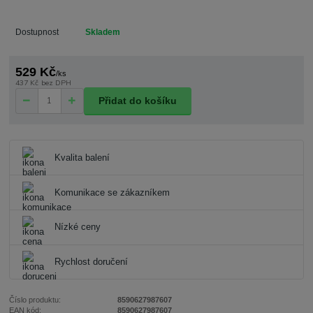
Dostupnost
Skladem
529 Kč
/
ks
437 Kč
bez DPH
Přidat do košíku
Kvalita balení
Komunikace se zákazníkem
Nízké ceny
Rychlost doručení
Číslo produktu:
8590627987607
EAN kód:
8590627987607