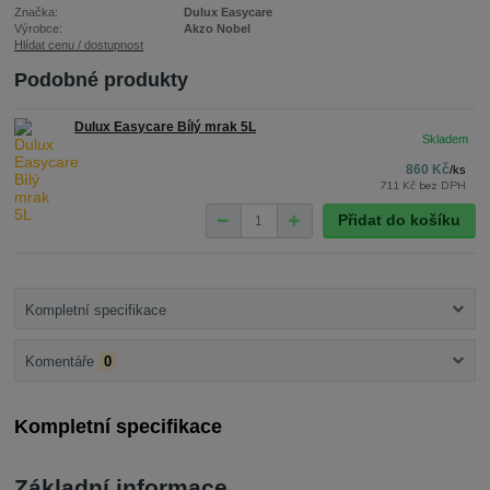
Značka:
Dulux Easycare
Výrobce:
Akzo Nobel
Hlídat cenu / dostupnost
Podobné produkty
Dulux Easycare Bílý mrak 5L
860 Kč
/
ks
711 Kč
bez DPH
Přidat do košíku
Kompletní specifikace
Komentáře
0
Kompletní specifikace
Základní informace