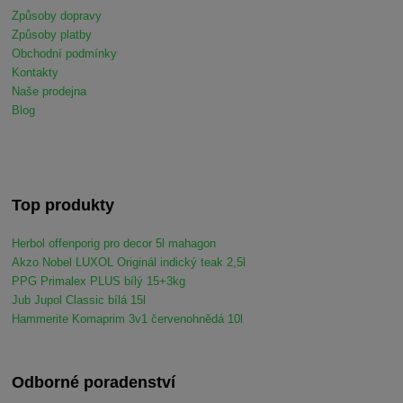
Způsoby dopravy
Způsoby platby
Obchodní podmínky
Kontakty
Naše prodejna
Blog
Top produkty
Herbol offenporig pro decor 5l mahagon
Akzo Nobel LUXOL Originál indický teak 2,5l
PPG Primalex PLUS bílý 15+3kg
Jub Jupol Classic bílá 15l
Hammerite Komaprim 3v1 červenohnědá 10l
Odborné poradenství