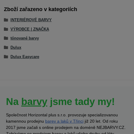
Zboží zařazeno v kategoriích
INTERIÉROVÉ BARVY
VÝROBCE | ZNAČKA
tónované barvy
Dulux
Dulux Easycare
Na
barvy
jsme tady my!
Společnost Horizontal plus s.r.o. provozuje specializovanou
kamennou prodejnu
barev a laků v Třinci
již 20 let. Od roku
2017 jsme začali s online prodejem na doméně NEJBARVY.CZ.
Zabýváme se prodejem barev a laků všeho druhu od léty