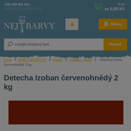
0
ks
+420 608 861 410
za
0,00 Kč
Po-Pá 8-16 hod (So 8-12)
Menu
Hledat
Úvod
BARVY NA BETON
interiér
podlaha - garáž
Detecha Izoban
červenohnědý 2 kg
Detecha Izoban červenohnědý 2
kg