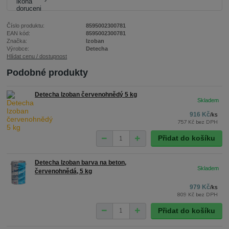
Číslo produktu:
8595002300781
EAN kód:
8595002300781
Značka:
Izoban
Výrobce:
Detecha
Hlídat cenu / dostupnost
Podobné produkty
Detecha Izoban červenohnědý 5 kg
916 Kč
/
ks
757 Kč
bez DPH
Přidat do košíku
Detecha Izoban barva na beton,
červenohnědá, 5 kg
979 Kč
/
ks
809 Kč
bez DPH
Přidat do košíku