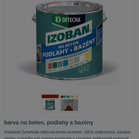
barva na beton, podlahy a bazény
Vlastnosti Syntetická nátěrová hmota na beton. 100% voděodolná, odolává
olejům, roztokům solí, slabým kyselinám a zásadám, krátkodobě motorové