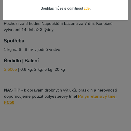
opatřené základním antikorozním nátěrem (např. Fest Primer,
Superkov apod.)
Souhlas můžete odmítnout
zde
.
Upozornění:
Pochozí za 8 hodin. Napouštění bazénu za 7 dní. Konečné
vytvrzení 14 dní až 3 týdny
Spotřeba
1 kg na 6 - 8 m² v jedné vrstvě
Ředidlo | Balení
S 6005
| 0,8 kg; 2 kg; 5 kg; 20 kg
NÁŠ TIP
- k opravám drobných výtluků, prasklin a nerovností
doporučujeme použít polyesterový tmel
Polyuretanový tmel
FC50