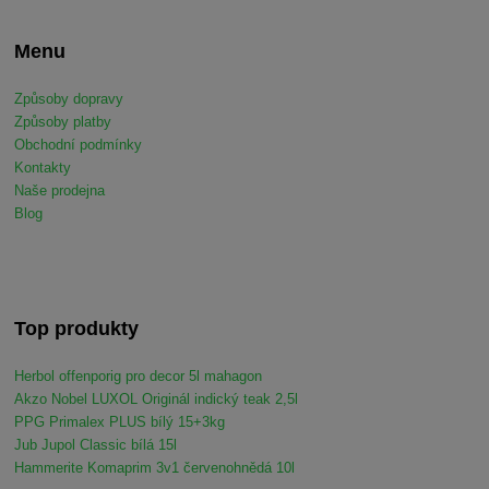
Menu
Způsoby dopravy
Způsoby platby
Obchodní podmínky
Kontakty
Naše prodejna
Blog
Top produkty
Herbol offenporig pro decor 5l mahagon
Akzo Nobel LUXOL Originál indický teak 2,5l
PPG Primalex PLUS bílý 15+3kg
Jub Jupol Classic bílá 15l
Hammerite Komaprim 3v1 červenohnědá 10l