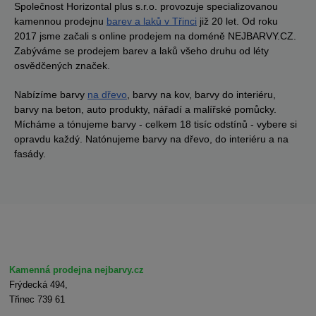
Společnost Horizontal plus s.r.o. provozuje specializovanou
kamennou prodejnu
barev a laků v Třinci
již 20 let. Od roku
2017 jsme začali s online prodejem na doméně NEJBARVY.CZ.
Zabýváme se prodejem barev a laků všeho druhu od léty
osvědčených značek.
Nabízíme barvy
na dřevo
, barvy na kov, barvy do interiéru,
barvy na beton, auto produkty, nářadí a malířské pomůcky.
Mícháme a tónujeme barvy - celkem 18 tisíc odstínů - vybere si
opravdu každý. Natónujeme barvy na dřevo, do interiéru a na
fasády.
Kamenná prodejna nejbarvy.cz
Frýdecká 494,
Třinec 739 61