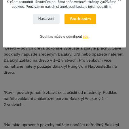
S cílem usnadnit uživatelům používat naše webové stránky využíváme
cookies. Používáním našich stránek souhlasíte s jejich použitím.
Nenáročná aplikace
Souhlasím
Nastavení
*Obsah před aplikací důkladně rozmíchejte.
Souhlas můžete odmítnout
zde
.
*Dřevo – povrch dřeva dokonale vybruste a zbavte prachu. Savé
podklady napusťte zředěným Balakryl UNI nebo opatřete nátěrem
Balakryl Základ na dřevo v 1–2 vrstvách. Pro venkovní více
namáhané nátěry použijte Balakryl Fungicidní Napouštědlo na
dřevo.
*Kov – povrch je nutné zbavit rzi a očistit od mastnoty. Podklad
natřete základní antikorozní barvou Balakryl Antikor v 1 –
2 vrstvách.
*Na takto upravené povrchy můžete nanášet neředěný Balakryl