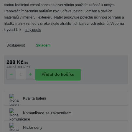
Vodou ředitelná vrchní barva s univerzálním použitím určená k novým
i renovačním vrchním nátěrům kovu, dřeva, betonu, omítek a dalších
materiálů v interiéru i exteriéru. Nátěr poskytuje povrchu účinnou ochranu a
hladký matný vzhled v široké škále atraktivních barevných odstínů. Výborná
kryvost U k...
celý popis
Dostupnost
Skladem
288 Kč
/
ks
238 Kč
bez DPH
Přidat do košíku
Kvalita balení
Komunikace se zákazníkem
Nízké ceny