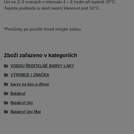
Uni ve 2–3 vrstvách v intervalu 4 – 6 hodin při teplotě 20°C.
Teplota podkladu a okolí nesmí klesnout pod 10°C.
*Pomůcky po použití ihned omyjte vodou.
Zboží zařazeno v kategoriích
VODOU ŘEDITELNÉ BARVY LAKY
VÝROBCE | ZNAČKA
barvy na kov a dřevo
Balakryl
Balakryl Uni
Balakryl Uni Mat