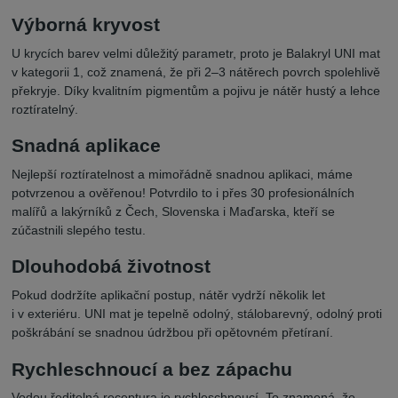
Výborná kryvost
U krycích barev velmi důležitý parametr, proto je Balakryl UNI mat
v kategorii 1, což znamená, že při 2–3 nátěrech povrch spolehlivě
překryje. Díky kvalitním pigmentům a pojivu je nátěr hustý a lehce
roztíratelný.
Snadná aplikace
Nejlepší roztíratelnost a mimořádně snadnou aplikaci, máme
potvrzenou a ověřenou! Potvrdilo to i přes 30 profesionálních
malířů a lakýrníků z Čech, Slovenska i Maďarska, kteří se
zúčastnili slepého testu.
Dlouhodobá životnost
Pokud dodržíte aplikační postup, nátěr vydrží několik let
i v exteriéru. UNI mat je tepelně odolný, stálobarevný, odolný proti
poškrábání se snadnou údržbou při opětovném přetíraní.
Rychleschnoucí a bez zápachu
Vodou ředitelná receptura je rychleschnoucí. To znamená, že