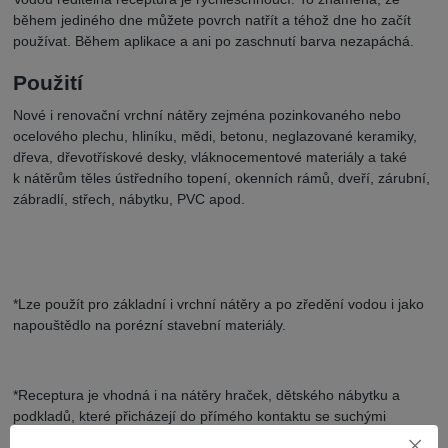
během jediného dne můžete povrch natřít a téhož dne ho začít
používat. Během aplikace a ani po zaschnutí barva nezapáchá.
Použití
Nové i renovační vrchní nátěry zejména pozinkovaného nebo
ocelového plechu, hliníku, mědi, betonu, neglazované keramiky,
dřeva, dřevotřískové desky, vláknocementové materiály a také
k nátěrům těles ústředního topení, okenních rámů, dveří, zárubní,
zábradlí, střech, nábytku, PVC apod.
*Lze použít pro základní i vrchní nátěry a po zředění vodou i jako
napouštědlo na porézní stavební materiály.
*Receptura je vhodná i na nátěry hraček, dětského nábytku a
podkladů, které přicházejí do přímého kontaktu se suchými
potravinami.