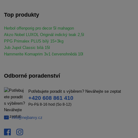
Top produkty
Herbol offenporig pro decor 5l mahagon
Akzo Nobel LUXOL Originál indický teak 2,5l
PPG Primalex PLUS bílý 15+3kg
Jub Jupol Classic bílá 15l
Hammerite Komaprim 3v1 červenohnědá 10l
Odborné poradenství
Potřebujete poradit s výběrem? Neváhejte se zeptat
+420 608 861 410
Po-Pá 8-16 hod (So 8-12)
info@nejbarvy.cz