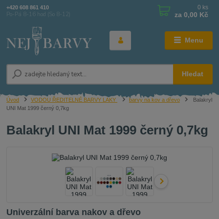
0
ks
+420 608 861 410
za
0,00 Kč
Po-Pá 8-16 hod (So 8-12)
Menu
Hledat
Úvod
VODOU ŘEDITELNÉ BARVY LAKY
barvy na kov a dřevo
Balakryl
UNI Mat 1999 černý 0,7kg
Balakryl UNI Mat 1999 černý 0,7kg
Univerzální barva nakov a dřevo