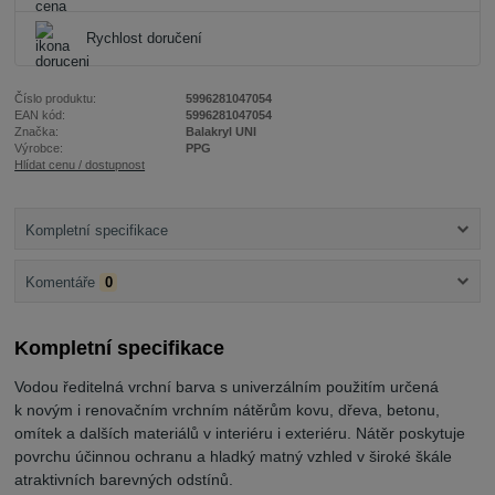
Rychlost doručení
Číslo produktu:
5996281047054
EAN kód:
5996281047054
Značka:
Balakryl UNI
Výrobce:
PPG
Hlídat cenu / dostupnost
Kompletní specifikace
Komentáře
0
Kompletní specifikace
Vodou ředitelná
vrchní barva s univerzálním použitím
určená
k novým i renovačním vrchním nátěrům kovu, dřeva, betonu,
omítek a dalších materiálů v interiéru i exteriéru. Nátěr poskytuje
povrchu účinnou ochranu a hladký matný vzhled v široké škále
atraktivních barevných odstínů.