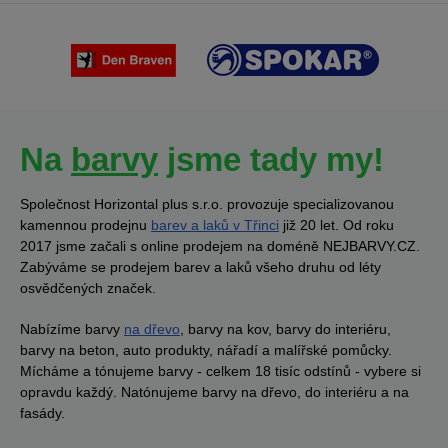
Na
barvy
jsme tady my!
Společnost Horizontal plus s.r.o. provozuje specializovanou
kamennou prodejnu
barev a laků v Třinci
již 20 let. Od roku
2017 jsme začali s online prodejem na doméně NEJBARVY.CZ.
Zabýváme se prodejem barev a laků všeho druhu od léty
osvědčených značek.
Nabízíme barvy
na dřevo
, barvy na kov, barvy do interiéru,
barvy na beton, auto produkty, nářadí a malířské pomůcky.
Mícháme a tónujeme barvy - celkem 18 tisíc odstínů - vybere si
opravdu každý. Natónujeme barvy na dřevo, do interiéru a na
fasády.