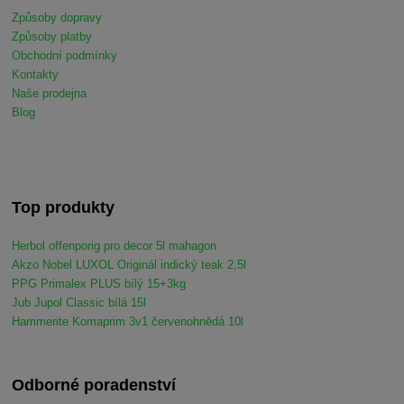
Způsoby dopravy
Způsoby platby
Obchodní podmínky
Kontakty
Naše prodejna
Blog
Top produkty
Herbol offenporig pro decor 5l mahagon
Akzo Nobel LUXOL Originál indický teak 2,5l
PPG Primalex PLUS bílý 15+3kg
Jub Jupol Classic bílá 15l
Hammerite Komaprim 3v1 červenohnědá 10l
Odborné poradenství