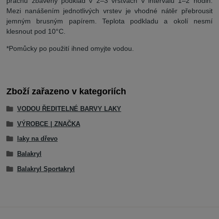
prachu zbavený podklad v 2–3 vrstvách v intervalu 1–2 hodin.
Mezi nanášením jednotlivých vrstev je vhodné nátěr přebrousit
jemným brusným papírem. Teplota podkladu a okolí nesmí
klesnout pod 10°C.
*Pomůcky po použití ihned omyjte vodou.
Zboží zařazeno v kategoriích
VODOU ŘEDITELNÉ BARVY LAKY
VÝROBCE | ZNAČKA
laky na dřevo
Balakryl
Balakryl Sportakryl