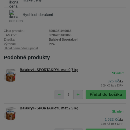
Nízké ceny
Rychlost doručení
Číslo produktu:
5996281049065
EAN kód:
5996281049065
Značka:
Balakryl Sportakryl
Výrobce:
PPG
Hlídat cenu / dostupnost
Podobné produkty
Balakryl - SPORTAKRYL mat 0,7 kg
325 Kč
/
ks
269 Kč
bez DPH
Přidat do košíku
Balakryl - SPORTAKRYL mat 2,5 kg
1 022 Kč
/
ks
845 Kč
bez DPH