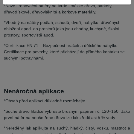
*Nové i renovační nátěry na tvrdé i měkké dřevo, parkety,
dřevotřískové, dřevovláknité a korkové materiály.
*Vhodný na nátěry podlah, schodů, dveří, nábytku, dřevěných
obložení apod. do prostorů jako jsou chodby, kuchyně, školní
prostory, sportoviště apod.
*Certifikace EN 71 – Bezpečnost hraček a dětského nábytku.
Certifikace pro povrchy, které přicházejí do přímého kontaktu se
suchými potravinami.
Nenáročná aplikace
*Obsah před aplikací důkladně rozmíchejte.
*Suché dřevo hladce vybruste brusným papírem č. 120–150. Jako
první nátěr na neošetřené dřevo lze lak zředit asi 5 % vody.
*Neředěný lak aplikujte na suchý, hladký, čistý, vosku, mastnot a