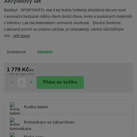
Akrylátový lak
Balakryl - SPORTAKRYL mat 4 kg Vodou ředitelný akrylátový lak pro nové
i renovační bezbarvé nátěry všech druhů dřeva, korku a podobných materiálů
v interiéru. Lak má dekorativní i ochranné vlastnosti. Dlouhá životnost
Lakovaný povrch se snadno udržuje, je omyvatelný, odolný vůči běžným
čist...
celý popis
Dostupnost
Skladem
1 779 Kč
/
ks
1 470 Kč
bez DPH
Přidat do košíku
Kvalita balení
Komunikace se zákazníkem