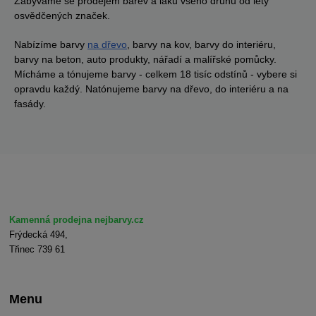
Zabýváme se prodejem barev a laků všeho druhu od léty
osvědčených značek.
Nabízíme barvy
na dřevo
, barvy na kov, barvy do interiéru,
barvy na beton, auto produkty, nářadí a malířské pomůcky.
Mícháme a tónujeme barvy - celkem 18 tisíc odstínů - vybere si
opravdu každý. Natónujeme barvy na dřevo, do interiéru a na
fasády.
Kamenná prodejna nejbarvy.cz
Frýdecká 494,
Třinec 739 61
Menu