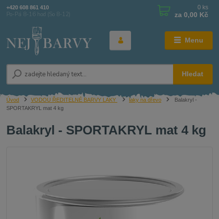
0
ks
+420 608 861 410
za
0,00 Kč
Po-Pá 8-16 hod (So 8-12)
Menu
Hledat
Úvod
VODOU ŘEDITELNÉ BARVY LAKY
laky na dřevo
Balakryl -
SPORTAKRYL mat 4 kg
Balakryl - SPORTAKRYL mat 4 kg