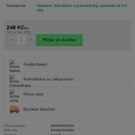
Dostupnost
Skladem. Odesíláme v pracovní dny, zpravidla do 3-5
dnů.
248 Kč
/
ks
205 Kč
bez DPH
Přidat do košíku
Kvalita balení
Komunikace se zákazníkem
Nízké ceny
Rychlost doručení
Číslo produktu:
9002943016460
EAN kód:
9002943016460
Výrobce:
Knauf