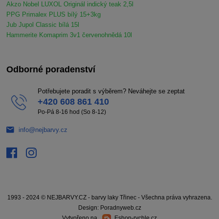
Akzo Nobel LUXOL Originál indický teak 2,5l
PPG Primalex PLUS bílý 15+3kg
Jub Jupol Classic bílá 15l
Hammerite Komaprim 3v1 červenohnědá 10l
Odborné poradenství
Potřebujete poradit s výběrem? Neváhejte se zeptat
+420 608 861 410
Po-Pá 8-16 hod (So 8-12)
info@nejbarvy.cz
1993 - 2024 © NEJBARVY.CZ - barvy laky Třinec - Všechna práva vyhrazena.
Design: Poradnyweb.cz
Vytvořeno na
Eshop-rychle.cz