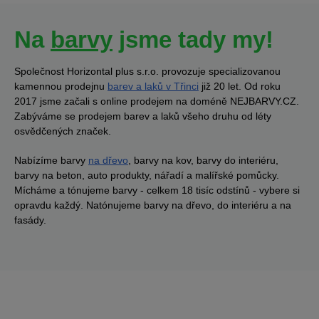
Na
barvy
jsme tady my!
Společnost Horizontal plus s.r.o. provozuje specializovanou
kamennou prodejnu
barev a laků v Třinci
již 20 let. Od roku
2017 jsme začali s online prodejem na doméně NEJBARVY.CZ.
Zabýváme se prodejem barev a laků všeho druhu od léty
osvědčených značek.
Nabízíme barvy
na dřevo
, barvy na kov, barvy do interiéru,
barvy na beton, auto produkty, nářadí a malířské pomůcky.
Mícháme a tónujeme barvy - celkem 18 tisíc odstínů - vybere si
opravdu každý. Natónujeme barvy na dřevo, do interiéru a na
fasády.