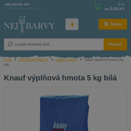
0
ks
+420 608 861 410
za
0,00 Kč
Po-Pá 8-16 hod (So 8-12)
Menu
Hledat
Úvod
STĚRKOVÉ HMOTY
sádrové stěrky
Knauf výplňová hmota 5 kg
bílá
Knauf výplňová hmota 5 kg bílá