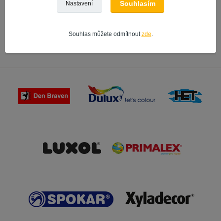
Souhlasím
Nastavení
sádrové stěrky
Knauf
Souhlas můžete odmítnout
zde
.