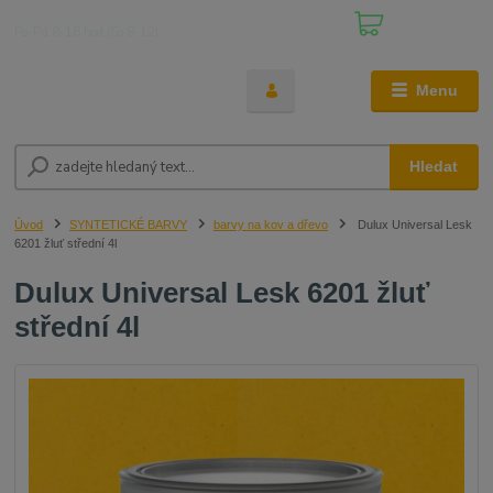
0
ks
+420 608 861 410
za
0,00 Kč
Po-Pá 8-16 hod (So 8-12)
Menu
Hledat
Úvod
SYNTETICKÉ BARVY
barvy na kov a dřevo
Dulux Universal Lesk
6201 žluť střední 4l
Dulux Universal Lesk 6201 žluť
střední 4l