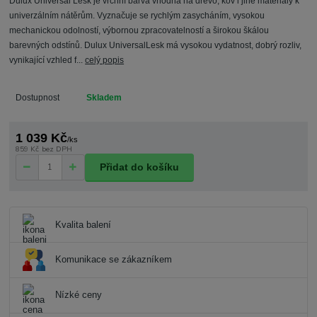
Dulux Universal Lesk je vrchní barva vhodná na dřevo, kov i jiné materiály k
univerzálním nátěrům. Vyznačuje se rychlým zasycháním, vysokou
mechanickou odolností, výbornou zpracovatelností a širokou škálou
barevných odstínů. Dulux UniversalLesk má vysokou vydatnost, dobrý rozliv,
vynikající vzhled f...
celý popis
Dostupnost
Skladem
1 039 Kč
/
ks
859 Kč
bez DPH
Přidat do košíku
Kvalita balení
Komunikace se zákazníkem
Nízké ceny