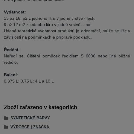
Vydatnost:
13 až 16 m2 z jednoho litru v jedné vrstvě - lesk,
9 až 12 m2 z jednoho litru v jedné vrstvě - mat.
Udaná teoretická vydatnost produktů je orientační, může se lišit v
závislosti na podmínkách a přípravě podkladu.
Ředění:
Neředí se. Čištění pomůcek ředidlem S 6006 nebo jiné běžné
ředidlo.
Balení:
0,375 L; 0,75 L; 4 L a 10 L
Zboží zařazeno v kategoriích
SYNTETICKÉ BARVY
VÝROBCE | ZNAČKA