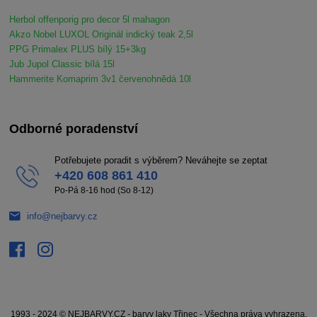
Herbol offenporig pro decor 5l mahagon
Akzo Nobel LUXOL Originál indický teak 2,5l
PPG Primalex PLUS bílý 15+3kg
Jub Jupol Classic bílá 15l
Hammerite Komaprim 3v1 červenohnědá 10l
Odborné poradenství
Potřebujete poradit s výběrem? Neváhejte se zeptat
+420 608 861 410
Po-Pá 8-16 hod (So 8-12)
info@nejbarvy.cz
1993 - 2024 © NEJBARVY.CZ - barvy laky Třinec - Všechna práva vyhrazena.