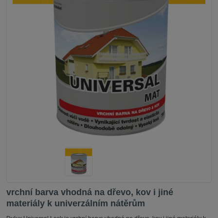
vrchní barva vhodná na dřevo, kov i jiné
materiály k univerzálním nátěrům