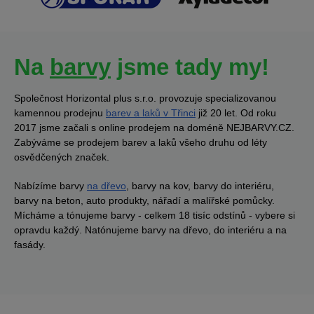
Na
barvy
jsme tady my!
Společnost Horizontal plus s.r.o. provozuje specializovanou
kamennou prodejnu
barev a laků v Třinci
již 20 let. Od roku
2017 jsme začali s online prodejem na doméně NEJBARVY.CZ.
Zabýváme se prodejem barev a laků všeho druhu od léty
osvědčených značek.
Nabízíme barvy
na dřevo
, barvy na kov, barvy do interiéru,
barvy na beton, auto produkty, nářadí a malířské pomůcky.
Mícháme a tónujeme barvy - celkem 18 tisíc odstínů - vybere si
opravdu každý. Natónujeme barvy na dřevo, do interiéru a na
fasády.