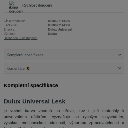
Rychlost doručení
Číslo produktu:
8590627114386
EAN kód:
8590627114386
Značka:
Dulux Universal
Výrobce:
Dulux
Hlídat cenu / dostupnost
Kompletní specifikace
Komentáře
0
Kompletní specifikace
Dulux Universal Lesk
je vrchní barva vhodná na dřevo, kov i jiné materiály k
univerzálním nátěrům. Vyznačuje se rychlým zasycháním,
vysokou mechanickou odolností, výbornou zpracovatelností a