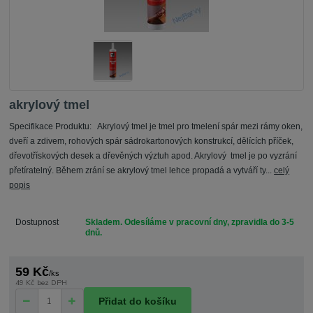
akrylový tmel
Specifikace Produktu: Akrylový tmel je tmel pro tmelení spár mezi rámy oken,
dveří a zdivem, rohových spár sádrokartonových konstrukcí, dělících příček,
dřevotřískových desek a dřevěných výztuh apod. Akrylový tmel je po vyzrání
přetíratelný. Během zrání se akrylový tmel lehce propadá a vytváří ty...
celý
popis
Dostupnost
Skladem. Odesíláme v pracovní dny, zpravidla do 3-5
dnů.
59 Kč
/
ks
49 Kč
bez DPH
Přidat do košíku