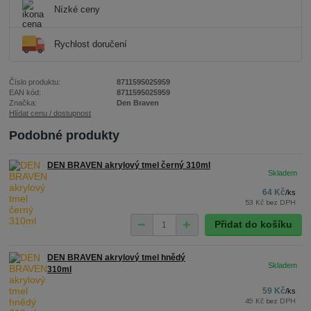
Nízké ceny
Rychlost doručení
Číslo produktu:
8711595025959
EAN kód:
8711595025959
Značka:
Den Braven
Hlídat cenu / dostupnost
Podobné produkty
DEN BRAVEN akrylový tmel černý 310ml
64 Kč
/
ks
53 Kč
bez DPH
Přidat do košíku
DEN BRAVEN akrylový tmel hnědý
310ml
59 Kč
/
ks
49 Kč
bez DPH