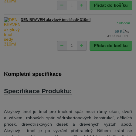
Přidat do košíku
DEN BRAVEN akrylový tmel šedý 310ml
59 Kč
/
ks
49 Kč
bez DPH
Přidat do košíku
Kompletní specifikace
Specifikace Produktu:
Akrylový tmel je tmel pro tmelení spár mezi rámy oken, dveří
a zdivem, rohových spár sádrokartonových konstrukcí, dělících
příček, dřevotřískových desek a dřevěných výztuh apod.
Akrylový tmel je po vyzrání přetíratelný. Během zrání se