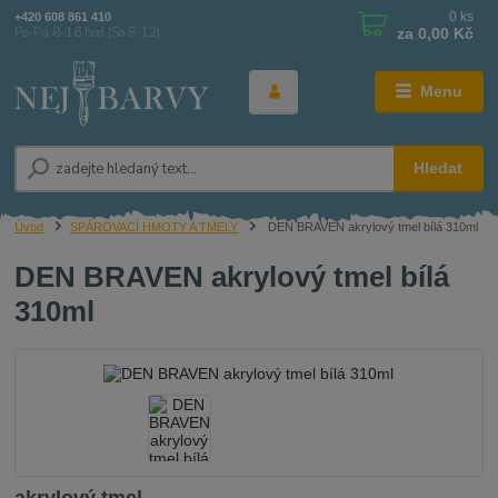
0
ks
+420 608 861 410
za
0,00 Kč
Po-Pá 8-16 hod (So 8-12)
Menu
Hledat
Úvod
SPÁROVACÍ HMOTY A TMELY
DEN BRAVEN akrylový tmel bílá 310ml
DEN BRAVEN akrylový tmel bílá
310ml