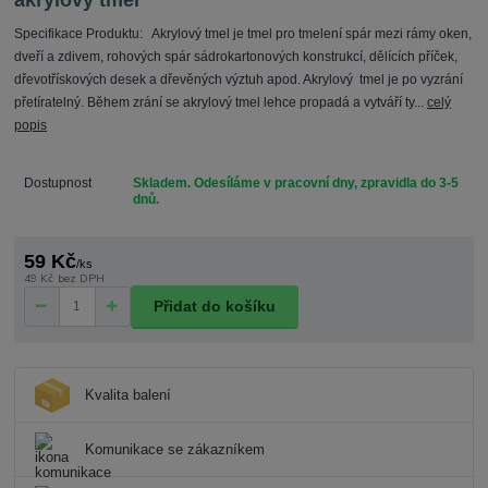
akrylový tmel
Specifikace Produktu: Akrylový tmel je tmel pro tmelení spár mezi rámy oken,
dveří a zdivem, rohových spár sádrokartonových konstrukcí, dělících příček,
dřevotřískových desek a dřevěných výztuh apod. Akrylový tmel je po vyzrání
přetíratelný. Během zrání se akrylový tmel lehce propadá a vytváří ty...
celý
popis
Dostupnost
Skladem. Odesíláme v pracovní dny, zpravidla do 3-5
dnů.
59 Kč
/
ks
49 Kč
bez DPH
Přidat do košíku
Kvalita balení
Komunikace se zákazníkem