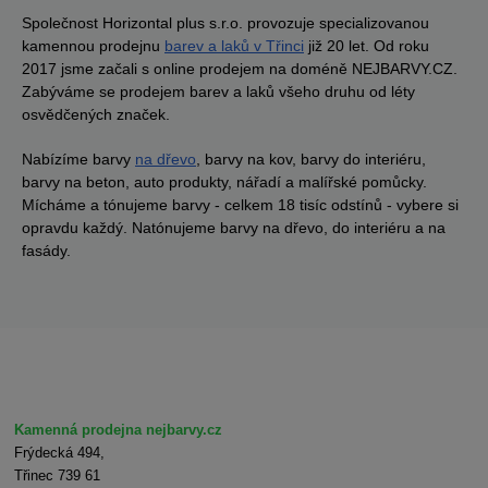
Společnost Horizontal plus s.r.o. provozuje specializovanou
kamennou prodejnu
barev a laků v Třinci
již 20 let. Od roku
2017 jsme začali s online prodejem na doméně NEJBARVY.CZ.
Zabýváme se prodejem barev a laků všeho druhu od léty
osvědčených značek.
Nabízíme barvy
na dřevo
, barvy na kov, barvy do interiéru,
barvy na beton, auto produkty, nářadí a malířské pomůcky.
Mícháme a tónujeme barvy - celkem 18 tisíc odstínů - vybere si
opravdu každý. Natónujeme barvy na dřevo, do interiéru a na
fasády.
Kamenná prodejna nejbarvy.cz
Frýdecká 494,
Třinec 739 61