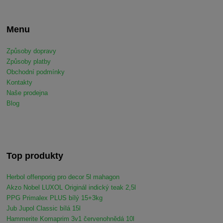
Menu
Způsoby dopravy
Způsoby platby
Obchodní podmínky
Kontakty
Naše prodejna
Blog
Top produkty
Herbol offenporig pro decor 5l mahagon
Akzo Nobel LUXOL Originál indický teak 2,5l
PPG Primalex PLUS bílý 15+3kg
Jub Jupol Classic bílá 15l
Hammerite Komaprim 3v1 červenohnědá 10l