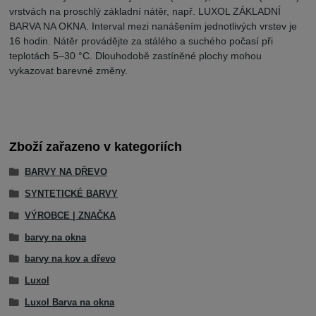
vrstvách na proschlý základní nátěr, např. LUXOL ZÁKLADNÍ
BARVA NA OKNA. Interval mezi nanášením jednotlivých vrstev je
16 hodin. Nátěr provádějte za stálého a suchého počasí při
teplotách 5–30 °C. Dlouhodobě zastíněné plochy mohou
vykazovat barevné změny.
Zboží zařazeno v kategoriích
BARVY NA DŘEVO
SYNTETICKÉ BARVY
VÝROBCE | ZNAČKA
barvy na okna
barvy na kov a dřevo
Luxol
Luxol Barva na okna