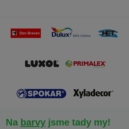
Na
barvy
jsme tady my!