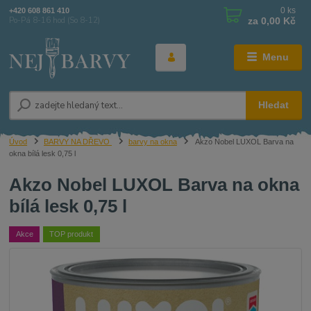
0
ks
+420 608 861 410
za
0,00 Kč
Po-Pá 8-16 hod (So 8-12)
Menu
Hledat
Úvod
BARVY NA DŘEVO
barvy na okna
Akzo Nobel LUXOL Barva na
okna bílá lesk 0,75 l
Akzo Nobel LUXOL Barva na okna
bílá lesk 0,75 l
Akce
TOP produkt