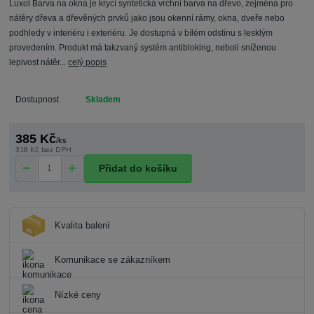
Luxol Barva na okna je krycí syntetická vrchní barva na dřevo, zejména pro
nátěry dřeva a dřevěných prvků jako jsou okenní rámy, okna, dveře nebo
podhledy v interiéru i exteriéru. Je dostupná v bílém odstínu s lesklým
provedením. Produkt má takzvaný systém antibloking, neboli sníženou
lepivost nátěr...
celý popis
Dostupnost
Skladem
385 Kč
/
ks
318 Kč
bez DPH
Přidat do košíku
Kvalita balení
Komunikace se zákazníkem
Nízké ceny