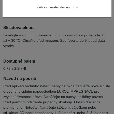
Doba schnutí
Souhlas můžete odmítnout
zde
.
suchý na dotyk: 10h brousitelný/druhý nátěr: 16h proschlý: 24h
Skladovatelnost
Skladujte v suchu, v uzavřeném originálním obalu při teplotě + 5
až + 30 °C. Chraňte před mrazem. Spotřebujte do 5 let od data
výroby.
Dostupné balení
0,75l / 2,5l / 4l
Návod na použiti
Před aplikací vrchního nátěru barvy na okna napusťte nové a čisté
dřevo fungicidním napouštědlem LUXOL IMPREGNACE pro
zvýšení životnosti dřeva. Nanášejte na suchý, očištěný povrch.
Před použitím odstraňte případný škraloup. Obsah důkladně
promíchejte. Neřeďte. Nanášejte štětcem, válečkem nebo
stříkáním. Výrobek nanášejte v 1–2 (interiér), nebo 2–3 (exteriér)