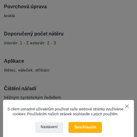
Povrchová úprava
lesklá
Doporučený počet nátěru
interiér: 1 - 2 exteriér: 2 - 3
Aplikace
štětec, váleček, stříkání
Čištění nářadí
běžným syntetickým ředidlem
S cílem usnadnit uživatelům používat naše webové stránky využíváme
cookies. Používáním našich stránek souhlasíte s jejich použitím.
Složení
na bázi rozpouštědel
Souhlasím
Nastavení