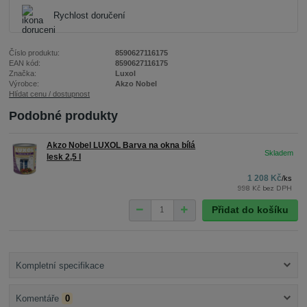
Rychlost doručení
Číslo produktu:
8590627116175
EAN kód:
8590627116175
Značka:
Luxol
Výrobce:
Akzo Nobel
Hlídat cenu / dostupnost
Podobné produkty
Akzo Nobel LUXOL Barva na okna bílá
lesk 2,5 l
1 208 Kč
/
ks
998 Kč
bez DPH
Přidat do košíku
Kompletní specifikace
Komentáře
0