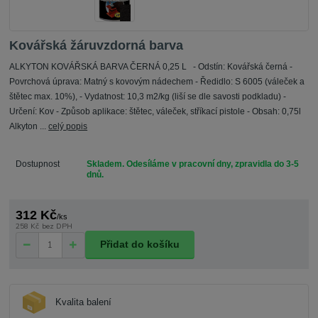
Kovářská žáruvzdorná barva
ALKYTON KOVÁŘSKÁ BARVA ČERNÁ 0,25 L - Odstín: Kovářská černá -
Povrchová úprava: Matný s kovovým nádechem - Ředidlo: S 6005 (váleček a
štětec max. 10%), - Vydatnost: 10,3 m2/kg (liší se dle savosti podkladu) -
Určení: Kov - Způsob aplikace: štětec, váleček, stříkací pistole - Obsah: 0,75l
Alkyton ...
celý popis
Dostupnost
Skladem. Odesíláme v pracovní dny, zpravidla do 3-5
dnů.
312 Kč
/
ks
258 Kč
bez DPH
Přidat do košíku
Kvalita balení