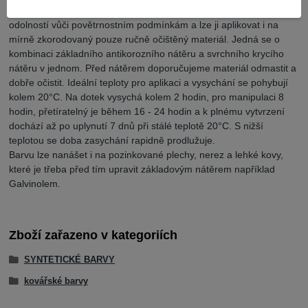
dobrými krycí vlastnostmi v jedné vrstvě, dobrou přilnavostí,
odolností vůči povětrnostním podmínkám a lze ji aplikovat i na
mírně zkorodovaný pouze ručně očištěný materiál. Jedná se o
kombinaci základního antikorozního nátěru a svrchního krycího
nátěru v jednom. Před nátěrem doporučujeme materiál odmastit a
dobře očistit. Ideální teploty pro aplikaci a vysychání se pohybují
kolem 20°C. Na dotek vysychá kolem 2 hodin, pro manipulaci 8
hodin, přetíratelný je během 16 - 24 hodin a k plnému vytvrzení
dochází až po uplynutí 7 dnů při stálé teplotě 20°C. S nižší
teplotou se doba zasychání rapidně prodlužuje.
Barvu lze nanášet i na pozinkované plechy, nerez a lehké kovy,
které je třeba před tím upravit základovým nátěrem například
Galvinolem.
Zboží zařazeno v kategoriích
SYNTETICKÉ BARVY
kovářské barvy