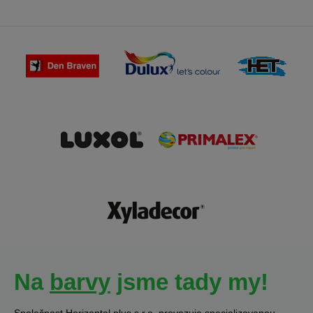
Na
barvy
jsme tady my!