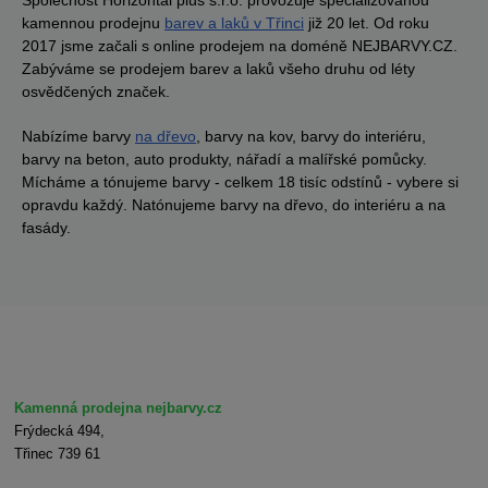
Společnost Horizontal plus s.r.o. provozuje specializovanou
kamennou prodejnu
barev a laků v Třinci
již 20 let. Od roku
2017 jsme začali s online prodejem na doméně NEJBARVY.CZ.
Zabýváme se prodejem barev a laků všeho druhu od léty
osvědčených značek.
Nabízíme barvy
na dřevo
, barvy na kov, barvy do interiéru,
barvy na beton, auto produkty, nářadí a malířské pomůcky.
Mícháme a tónujeme barvy - celkem 18 tisíc odstínů - vybere si
opravdu každý. Natónujeme barvy na dřevo, do interiéru a na
fasády.
Kamenná prodejna nejbarvy.cz
Frýdecká 494,
Třinec 739 61