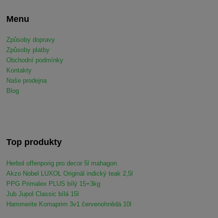
Menu
Způsoby dopravy
Způsoby platby
Obchodní podmínky
Kontakty
Naše prodejna
Blog
Top produkty
Herbol offenporig pro decor 5l mahagon
Akzo Nobel LUXOL Originál indický teak 2,5l
PPG Primalex PLUS bílý 15+3kg
Jub Jupol Classic bílá 15l
Hammerite Komaprim 3v1 červenohnědá 10l