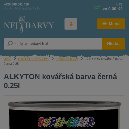
0
ks
+420 608 861 410
za
0,00 Kč
Po-Pá 8-16 hod (So 8-12)
Menu
Hledat
Úvod
SYNTETICKÉ BARVY
kovářské barvy
ALKYTON kovářská barva
černá 0,25l
ALKYTON kovářská barva černá
0,25l