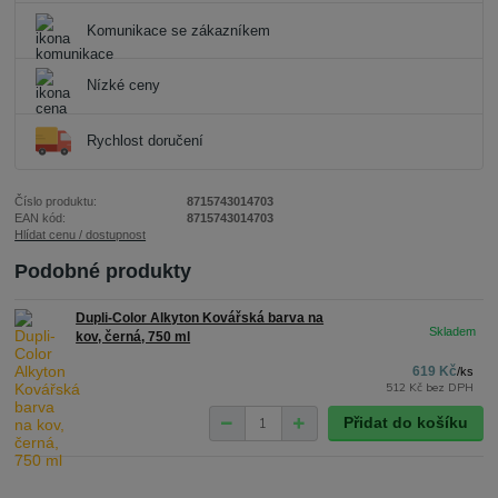
Komunikace se zákazníkem
Nízké ceny
Rychlost doručení
Číslo produktu:
8715743014703
EAN kód:
8715743014703
Hlídat cenu / dostupnost
Podobné produkty
Dupli-Color Alkyton Kovářská barva na
kov, černá, 750 ml
619 Kč
/
ks
512 Kč
bez DPH
Přidat do košíku