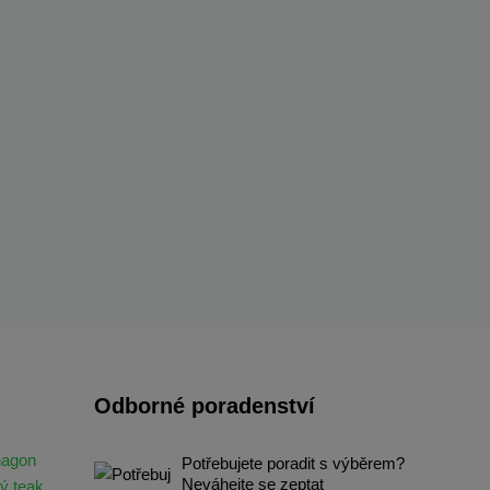
Odborné poradenství
hagon
Potřebujete poradit s výběrem?
Neváhejte se zeptat
ý teak