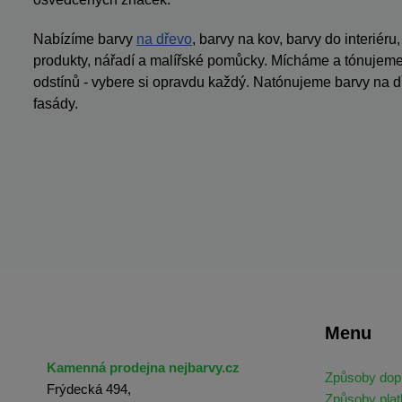
Nabízíme barvy
na dřevo
, barvy na kov, barvy do interiéru
produkty, nářadí a malířské pomůcky. Mícháme a tónujeme 
odstínů - vybere si opravdu každý. Natónujeme barvy na dř
fasády.
Menu
Kamenná prodejna nejbarvy.cz
Způsoby dop
Frýdecká 494,
Způsoby plat