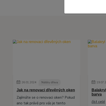
26
.
01
.
2024
Nátěry dřeva
19
.
07
.
Jak na renovaci dřevěných oken
Balakryl
barva
Zajímáte se o renovaci oken? Pokud
číst celé
ano tak právě pro vás je tento