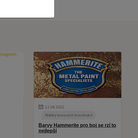
12
.
04
.
2022
Nátěry kovových konstrukcí
Barvy Hammerite pro boj se rzí to
nejlepší