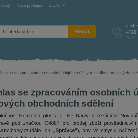
ntakty
Naše prodejna
BLOG
Nevíte
Hledat
+420 
Po-Pá 
ouhlas se zpracováním osobních údajů pro účely rozesílky e-mailových obc
las se zpracováním osobních úd
ových obchodních sdělení
lečnost: Horizontal plus s.r.o - Nej Barvy.cz, se sídlem: Novi
ravě pod značkou C4887 pro prodej zboží prostřednictvím
.nejbarvy.cz.
(dále jen
„Správce“
), aby ve smyslu nařízen
raně fyzických osob v souvislosti se zpracováním osobních úda