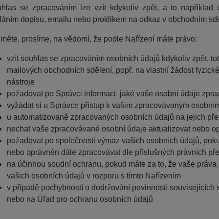
hlas se zpracováním lze vzít kdykoliv zpět, a to
například 
láním dopisu, emailu nebo proklikem na odkaz v obchodním sdě
měte, prosíme, na vědomí, že podle Nařízení máte právo:
vzít souhlas se zpracováním osobních údajů kdykoliv zpět, to
mailových obchodních sdělení, popř. na vlastní žádost fyzic
nástroje
požadovat po Správci informaci, jaké vaše osobní údaje zpr
vyžádat si u Správce přístup k vašim zpracovávaným osobním
u automatizovaně zpracovaných osobních údajů na jejich pře
nechat vaše zpracovávané osobní údaje aktualizovat nebo op
požadovat po společnosti výmaz vašich osobních údajů, poku
nebo oprávněn dále zpracovávat dle příslušných právních př
na účinnou soudní ochranu, pokud máte za to, že vaše práva
vašich osobních údajů v rozporu s tímto Nařízením
v případě pochybností o dodržování povinností souvisejících
nebo na Úřad pro ochranu osobních údajů