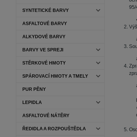
95/
SYNTETICKÉ BARVY
ASFALTOVÉ BARVY
Výš
ALKYDOVÉ BARVY
Sou
BARVY VE SPREJI
STĚRKOVÉ HMOTY
Zpr
zpr
SPÁROVACÍ HMOTY A TMELY
PUR PĚNY
LEPIDLA
ASFALTOVÉ NÁTĚRY
ŘEDIDLA A ROZPOUŠTĚDLA
Oso