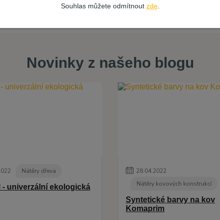
Souhlas můžete odmítnout
zde
.
Novinky z našeho blogu
2022
Nátěry dřeva
28
.
04
.
2022
Nátěry kovových konstrukcí
 - univerzální ekologická
Syntetické barvy na kov
Komaprim