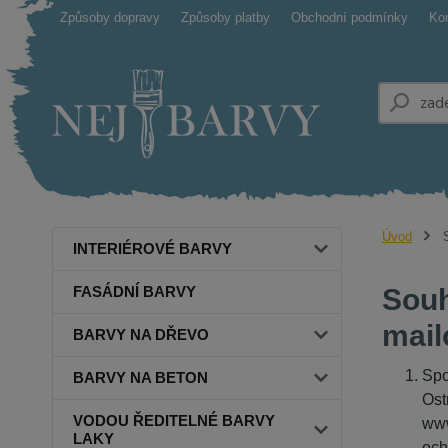
Způsoby dopravy
Způsoby platby
Obchodní podmínky
Ko
Úvod
S
INTERIÉROVÉ BARVY
FASÁDNÍ BARVY
Souh
mail
BARVY NA DŘEVO
Spo
BARVY NA BETON
Ost
VODOU ŘEDITELNÉ BARVY
www
LAKY
och