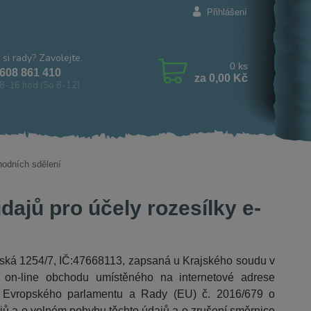
Přihlášení
 si rady? Zavolejte.
0
ks
608 861 410
za
0,00 Kč
8-16 hod (So 8-12)
hodních sdělení
ajů pro účely rozesílky e-
nářská 1254/7, IČ:47668113, zapsaná u Krajského soudu v
 on-line obchodu umístěného na internetové adrese
í Evropského parlamentu a Rady (EU) č. 2016/679 o
jů a o volném pohybu těchto údajů a o zrušení směrnice