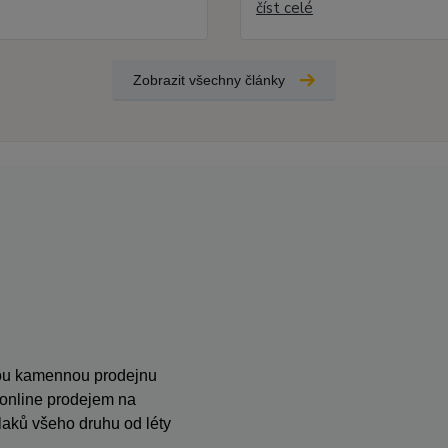
číst celé
Zobrazit všechny články
anou kamennou prodejnu
s online prodejem na
ků všeho druhu od léty