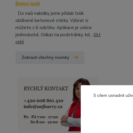
Beton look
Do naši nabídky jsme přidali tolik
oblíbené betonové stěrky. Výbrat si
můžete z 6 odstínu. Aplikace je velice
jednoduchá. Odkaz na podstránky, kd...
číst
celé
Zobrazit všechny novinky
S cílem usnadnit uži