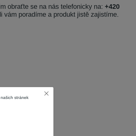
sím obraťte se na nás telefonicky na:
+420
di vám poradíme a produkt jistě zajistíme.
 našich stránek