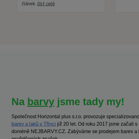
článek.
číst celé
Na
barvy
jsme tady my!
Společnost Horizontal plus s.r.o. provozuje specializov
barev a laků v Třinci
již 20 let. Od roku 2017 jsme začali 
doméně NEJBARVY.CZ. Zabýváme se prodejem barev a la
osvědčených značek.