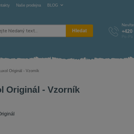
ntakty
Naše prodejna
BLOG
Nevíte
Hledat
+420 
Po-Pá 
uxol Originál - Vzorník
l Originál - Vzorník