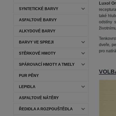
Luxol Or
SYNTETICKÉ BARVY
receptur
také hlu
ASFALTOVÉ BARVY
odstíny 
životnímu
ALKYDOVÉ BARVY
Tenkovrs
BARVY VE SPREJI
dveře, pe
pro natír
STĚRKOVÉ HMOTY
SPÁROVACÍ HMOTY A TMELY
VOLB
PUR PĚNY
LEPIDLA
ASFALTOVÉ NÁTĚRY
ŘEDIDLA A ROZPOUŠTĚDLA