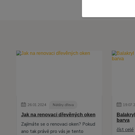
26
.
01
.
2024
Nátěry dřeva
19
.
07
.
Jak na renovaci dřevěných oken
Balakryl
barva
Zajímáte se o renovaci oken? Pokud
číst celé
ano tak právě pro vás je tento