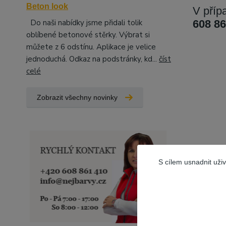
Beton look
V příp
608 86
Do naši nabídky jsme přidali tolik
oblíbené betonové stěrky. Výbrat si
můžete z 6 odstínu. Aplikace je velice
jednoduchá. Odkaz na podstránky, kd...
číst
celé
Zobrazit všechny novinky
S cílem usnadnit uži