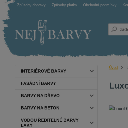
Způsoby dopravy
Způsoby platby
Obchodní podmínky
Ko
Úvod
L
INTERIÉROVÉ BARVY
FASÁDNÍ BARVY
Luxo
BARVY NA DŘEVO
BARVY NA BETON
VODOU ŘEDITELNÉ BARVY
LAKY