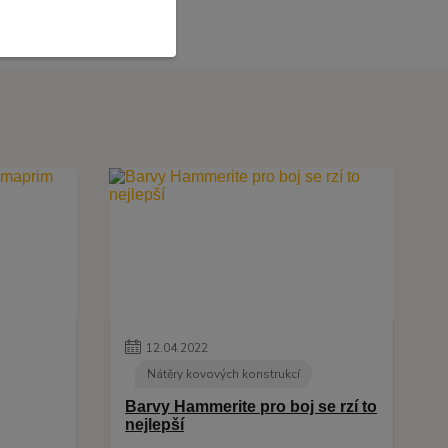
12
.
04
.
2022
Nátěry kovových konstrukcí
Barvy Hammerite pro boj se rzí to
nejlepší