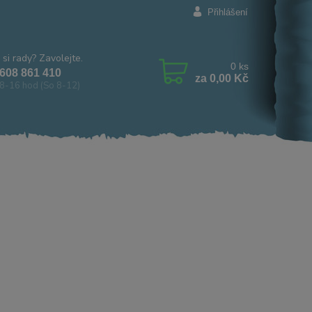
Přihlášení
 si rady? Zavolejte.
0
ks
608 861 410
za
0,00 Kč
8-16 hod (So 8-12)