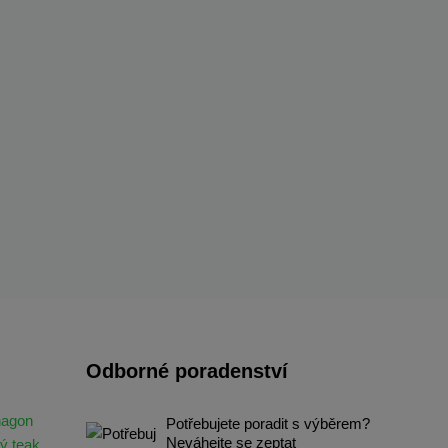
Odborné poradenství
hagon
Potřebujete poradit s výběrem?
Neváhejte se zeptat
ý teak