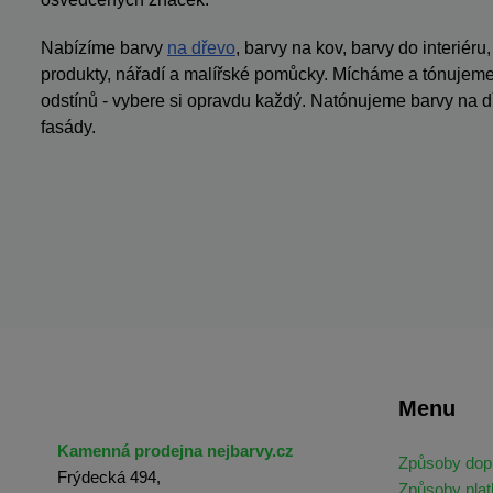
Nabízíme barvy
na dřevo
, barvy na kov, barvy do interiéru
produkty, nářadí a malířské pomůcky. Mícháme a tónujeme 
odstínů - vybere si opravdu každý. Natónujeme barvy na dř
fasády.
Menu
Kamenná prodejna nejbarvy.cz
Způsoby dop
Frýdecká 494,
Způsoby plat