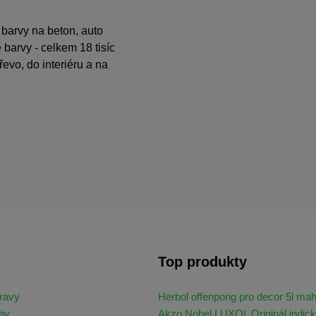
, barvy na beton, auto
barvy - celkem 18 tisíc
evo, do interiéru a na
Top produkty
ravy
Herbol offenporig pro decor 5l ma
by
Akzo Nobel LUXOL Originál indick