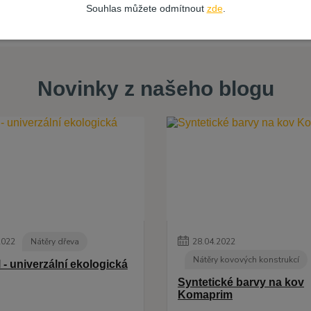
Souhlas můžete odmítnout
zde
.
Novinky z našeho blogu
2022
Nátěry dřeva
28
.
04
.
2022
Nátěry kovových konstrukcí
 - univerzální ekologická
Syntetické barvy na kov
Komaprim