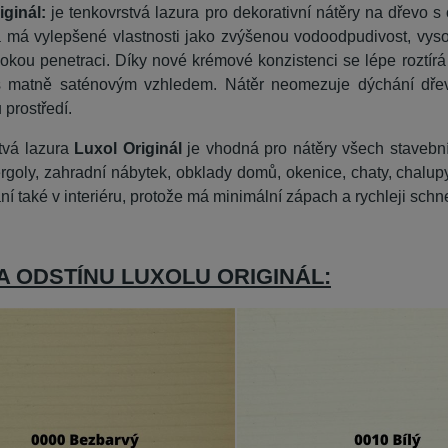
iginál:
je tenkovrstvá lazura pro dekorativní nátěry na dřevo 
a má vylepšené vlastnosti jako zvýšenou vodoodpudivost, vyso
bokou penetraci. Díky nové krémové konzistenci se lépe roztírá
s matně saténovým vzhledem. Nátěr neomezuje dýchání dře
 prostředí.
tvá lazura
Luxol Originál
je vhodná pro nátěry všech stavební
rgoly, zahradní nábytek, obklady domů, okenice, chaty, chalupy
ání také v interiéru, protože má minimální zápach a rychleji schn
A ODSTÍNU LUXOLU ORIGINÁL: