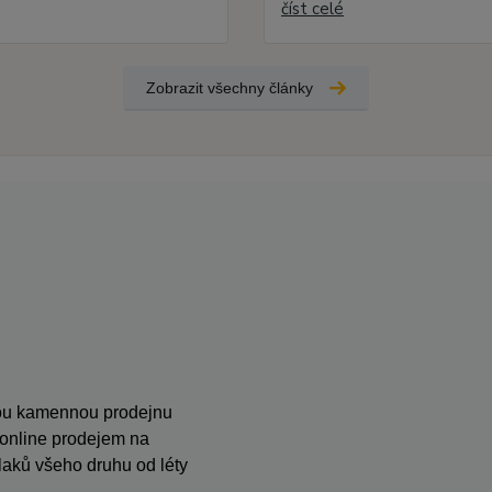
číst celé
Zobrazit všechny články
anou kamennou prodejnu
s online prodejem na
ků všeho druhu od léty