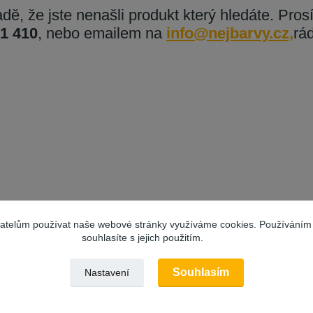
adě, že jste nenašli produkt který hledáte. Pro
1 410
, nebo emailem na
info@nejbarvy.cz,
rá
vatelům používat naše webové stránky využíváme cookies. Používáním
souhlasíte s jejich použitím.
Souhlasím
Nastavení