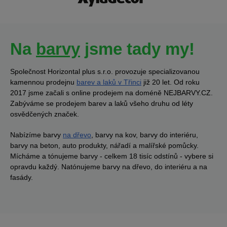
Na
barvy
jsme tady my!
Společnost Horizontal plus s.r.o. provozuje specializovanou
kamennou prodejnu
barev a laků v Třinci
již 20 let. Od roku
2017 jsme začali s online prodejem na doméně NEJBARVY.CZ.
Zabýváme se prodejem barev a laků všeho druhu od léty
osvědčených značek.
Nabízíme barvy
na dřevo
, barvy na kov, barvy do interiéru,
barvy na beton, auto produkty, nářadí a malířské pomůcky.
Mícháme a tónujeme barvy - celkem 18 tisíc odstínů - vybere si
opravdu každý. Natónujeme barvy na dřevo, do interiéru a na
fasády.