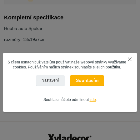
Kompletní specifikace
Houba auto Spokar
rozměry: 13x19x7cm
S cílem usnadnit uživatelům používat naše webové stránky využíváme
Zboží zařazeno v kategoriích
cookies. Používáním našich stránek souhlasíte s jejich použitím.
AUTO PRODUKTY
Souhlasím
Nastavení
VÝROBCE | ZNAČKA
Spokar
Souhlas můžete odmítnout
zde
.