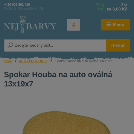
0
ks
+420 608 861 410
za
0,00 Kč
Po-Pá 8-16 hod (So 8-12)
Menu
Hledat
Úvod
AUTO PRODUKTY
Spokar Houba na auto oválná 13x19x7
Spokar Houba na auto oválná
13x19x7