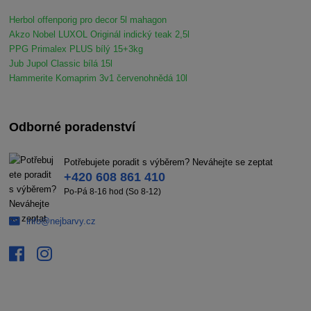
Herbol offenporig pro decor 5l mahagon
Akzo Nobel LUXOL Originál indický teak 2,5l
PPG Primalex PLUS bílý 15+3kg
Jub Jupol Classic bílá 15l
Hammerite Komaprim 3v1 červenohnědá 10l
Odborné poradenství
Potřebujete poradit s výběrem? Neváhejte se zeptat
+420 608 861 410
Po-Pá 8-16 hod (So 8-12)
info@nejbarvy.cz