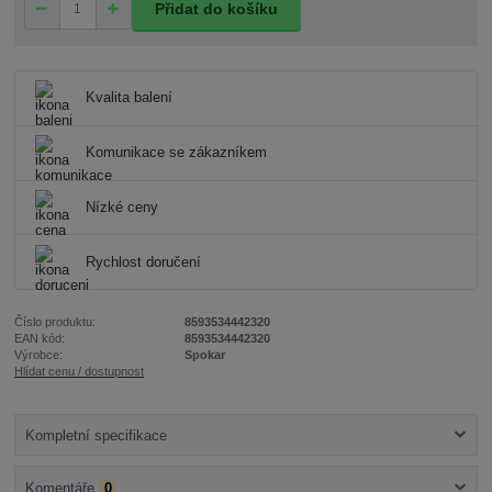
Přidat do košíku
Kvalita balení
Komunikace se zákazníkem
Nízké ceny
Rychlost doručení
Číslo produktu:
8593534442320
EAN kód:
8593534442320
Výrobce:
Spokar
Hlídat cenu / dostupnost
Kompletní specifikace
Komentáře
0