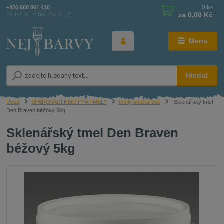
0
ks
+420 608 861 410
za
0,00 Kč
Po-Pá 8-16 hod (So 8-12)
Menu
Hledat
Úvod
SPÁROVACÍ HMOTY A TMELY
tmely sklenářské
Sklenářský tmel
Den Braven béžový 5kg
Sklenářský tmel Den Braven
béžový 5kg