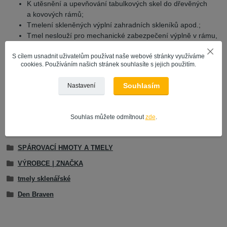
K utěsnění a upevňování tabulkových skel do dřevěných
a kovových rámů;
Tmelení skleněných výplní zahradních skleníků apod.;
Tmel neslouží pro mechanické zabezpečení výplně v rámu,
pro tento účel použijte sklenářské zasklívací trojúhelníčky
S cílem usnadnit uživatelům používat naše webové stránky využíváme
(kovové);
cookies. Používáním našich stránek souhlasíte s jejich použitím.
Detailní informace k výrobku, postupy, hodnoty atd. jsou uvedeny
v technickém listu.
Souhlasím
Nastavení
Souhlas můžete odmítnout
zde
.
Zboží zařazeno v kategoriích
SPÁROVACÍ HMOTY A TMELY
VÝROBCE | ZNAČKA
tmely sklenářské
Den Braven