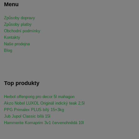
Menu
Způsoby dopravy
Způsoby platby
Obchodní podmínky
Kontakty
Naše prodejna
Blog
Top produkty
Herbol offenporig pro decor 5l mahagon
Akzo Nobel LUXOL Originál indický teak 2,5l
PPG Primalex PLUS bílý 15+3kg
Jub Jupol Classic bílá 15l
Hammerite Komaprim 3v1 červenohnědá 10l