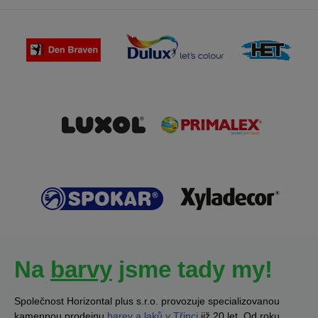
Na
barvy
jsme tady my!
Společnost Horizontal plus s.r.o. provozuje specializovanou
kamennou prodejnu
barev a laků v Třinci
již 20 let. Od roku