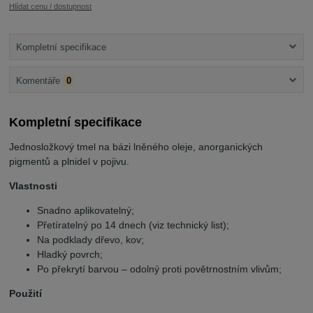
Hlídat cenu / dostupnost
Kompletní specifikace
Komentáře
0
Kompletní specifikace
Jednosložkový tmel na bázi lněného oleje, anorganických
pigmentů a plnidel v pojivu.
Vlastnosti
Snadno aplikovatelný;
Přetíratelný po 14 dnech (viz technický list);
Na podklady dřevo, kov;
Hladký povrch;
Po překrytí barvou – odolný proti povětrnostním vlivům;
Použití