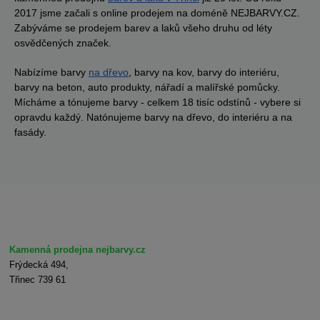
2017 jsme začali s online prodejem na doméně NEJBARVY.CZ.
Zabýváme se prodejem barev a laků všeho druhu od léty
osvědčených značek.
Nabízíme barvy
na dřevo
, barvy na kov, barvy do interiéru,
barvy na beton, auto produkty, nářadí a malířské pomůcky.
Mícháme a tónujeme barvy - celkem 18 tisíc odstínů - vybere si
opravdu každý. Natónujeme barvy na dřevo, do interiéru a na
fasády.
Kamenná prodejna nejbarvy.cz
Frýdecká 494,
Třinec 739 61