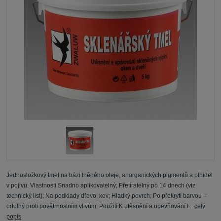
Jednosložkový tmel na bázi lněného oleje, anorganických pigmentů a plnidel
v pojivu. Vlastnosti Snadno aplikovatelný; Přetíratelný po 14 dnech (viz
technický list); Na podklady dřevo, kov; Hladký povrch; Po překrytí barvou –
odolný proti povětrnostním vlivům; Použití K utěsnění a upevňování t...
celý
popis