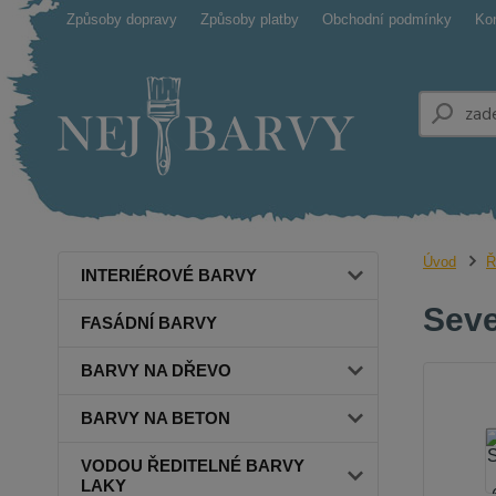
Způsoby dopravy
Způsoby platby
Obchodní podmínky
Ko
Úvod
Ř
INTERIÉROVÉ BARVY
Seve
FASÁDNÍ BARVY
BARVY NA DŘEVO
BARVY NA BETON
VODOU ŘEDITELNÉ BARVY
LAKY