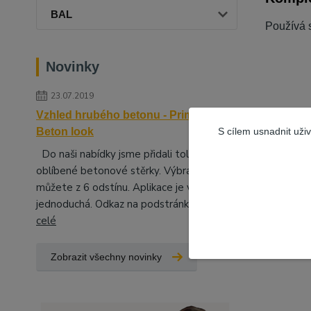
BAL
Používá s
Novinky
23.07.2019
Vzhled hrubého betonu - Primalex
Zboží 
S cílem usnadnit uži
Beton look
ŘEDI
Do naši nabídky jsme přidali tolik
ROZ
oblíbené betonové stěrky. Výbrat si
můžete z 6 odstínu. Aplikace je velice
jednoduchá. Odkaz na podstránky, kd...
číst
celé
Zobrazit všechny novinky