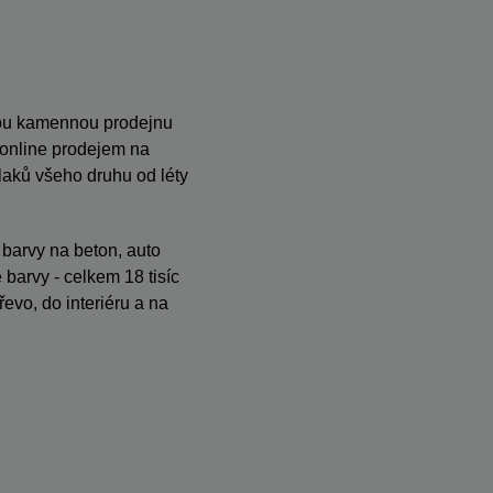
anou kamennou prodejnu
s online prodejem na
ků všeho druhu od léty
, barvy na beton, auto
barvy - celkem 18 tisíc
evo, do interiéru a na