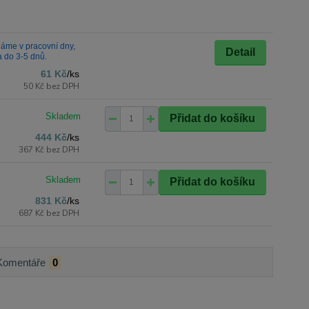
áme v pracovní dny,
Detail
a do 3-5 dnů.
61 Kč
/
ks
50 Kč
bez DPH
Přidat do košíku
444 Kč
/
ks
367 Kč
bez DPH
Přidat do košíku
831 Kč
/
ks
687 Kč
bez DPH
Komentáře
0