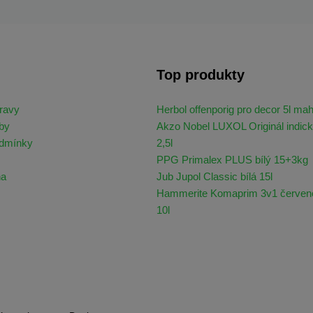
Top produkty
ravy
Herbol offenporig pro decor 5l ma
by
Akzo Nobel LUXOL Originál indick
odmínky
2,5l
PPG Primalex PLUS bílý 15+3kg
na
Jub Jupol Classic bílá 15l
Hammerite Komaprim 3v1 červen
10l