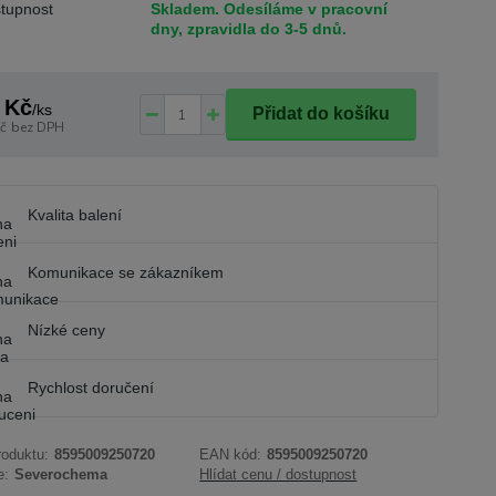
tupnost
Skladem. Odesíláme v pracovní
dny, zpravidla do 3-5 dnů.
 Kč
/
ks
Přidat do košíku
č
bez DPH
Kvalita balení
Komunikace se zákazníkem
Nízké ceny
Rychlost doručení
roduktu:
8595009250720
EAN kód:
8595009250720
e:
Severochema
Hlídat cenu / dostupnost