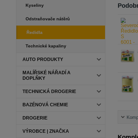
Podobn
Kyseliny
Odstraňovače nátěrů
Ředidla
Technické kapaliny
AUTO PRODUKTY
MALÍŘSKÉ NÁŘADÍ A
DOPLŇKY
TECHNICKÁ DROGERIE
BAZÉNOVÁ CHEMIE
Kompl
DROGERIE
VÝROBCE | ZNAČKA
Komple