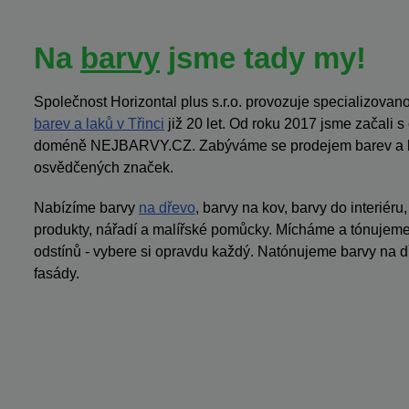
Na
barvy
jsme tady my!
Společnost Horizontal plus s.r.o. provozuje specializov
barev a laků v Třinci
již 20 let. Od roku 2017 jsme začali 
doméně NEJBARVY.CZ. Zabýváme se prodejem barev a la
osvědčených značek.
Nabízíme barvy
na dřevo
, barvy na kov, barvy do interiéru
produkty, nářadí a malířské pomůcky. Mícháme a tónujeme 
odstínů - vybere si opravdu každý. Natónujeme barvy na dř
fasády.