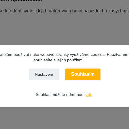
e k ředění syntetických nátěrových hmot na vzduchu zasychajíc
zařazeno v kategoriích
vatelům používat naše webové stránky využíváme cookies. Používáním
souhlasíte s jejich použitím.
DLA A
Ředidla
Sev
POUŠTĚDLA
Souhlasím
Nastavení
Souhlas můžete odmítnout
zde
.