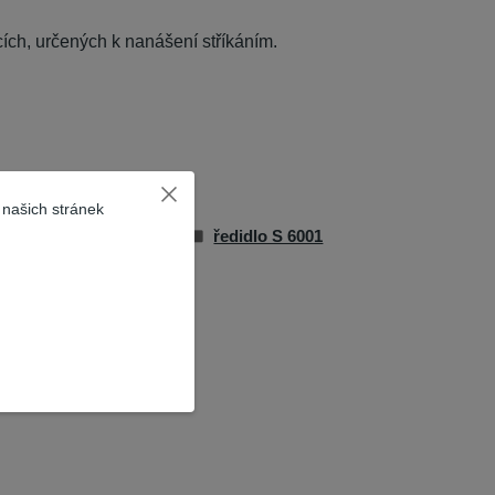
ích, určených k nanášení stříkáním.
 našich stránek
erochema
ředidlo S 6001