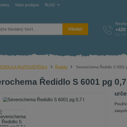
ntakty
Naše prodejna
BLOG
Nevíte
Hledat
+420 
Po-Pá 
EDIDLA A ROZPOUŠTĚDLA
Ředidla
Severochema Ředidlo S 6001 p
rochema Ředidlo S 6001 pg 0,7 
urče
Použív
zasych