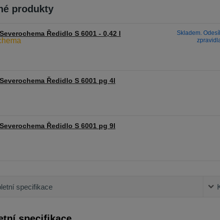
é produkty
Severochema Ředidlo S 6001 - 0,42 l
Skladem. Odesíl
zpravidl
Severochema Ředidlo S 6001 pg 4l
Severochema Ředidlo S 6001 pg 9l
etní specifikace
tní specifikace