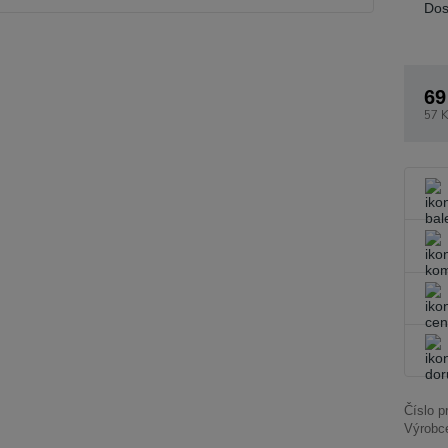
Dos
69
57 K
Číslo p
Výrobc