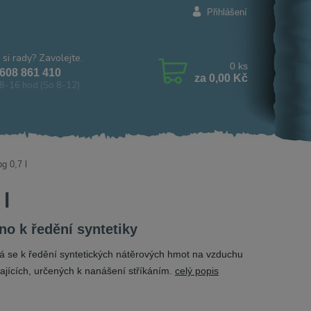
Přihlášení
 si rady? Zavolejte.
0
ks
608 861 410
za
0,00 Kč
8-16 hod (So 8-12)
g 0,7 l
l
no k ředění syntetiky
á se k ředění syntetických nátěrových hmot na vzduchu
ajících, určených k nanášení stříkáním.
celý popis