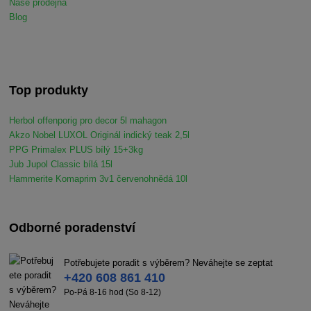
Naše prodejna
Blog
Top produkty
Herbol offenporig pro decor 5l mahagon
Akzo Nobel LUXOL Originál indický teak 2,5l
PPG Primalex PLUS bílý 15+3kg
Jub Jupol Classic bílá 15l
Hammerite Komaprim 3v1 červenohnědá 10l
Odborné poradenství
Potřebujete poradit s výběrem? Neváhejte se zeptat
+420 608 861 410
Po-Pá 8-16 hod (So 8-12)