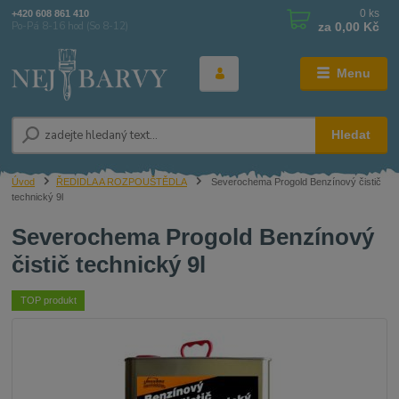
0
ks
+420 608 861 410
za
0,00 Kč
Po-Pá 8-16 hod (So 8-12)
Menu
Hledat
Úvod
ŘEDIDLA A ROZPOUŠTĚDLA
Severochema Progold Benzínový čistič
technický 9l
Severochema Progold Benzínový
čistič technický 9l
TOP produkt