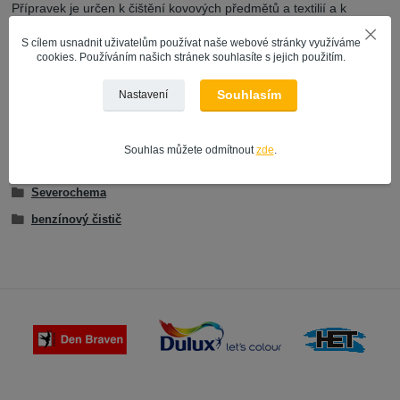
Přípravek je určen k čištění kovových předmětů a textilií a k
odmašťování.
S cílem usnadnit uživatelům používat naše webové stránky využíváme
cookies. Používáním našich stránek souhlasíte s jejich použitím.
Souhlasím
Nastavení
Zboží zařazeno v kategoriích
ŘEDIDLA A ROZPOUŠTĚDLA
Souhlas můžete odmítnout
zde
.
VÝROBCE | ZNAČKA
Severochema
benzínový čistič