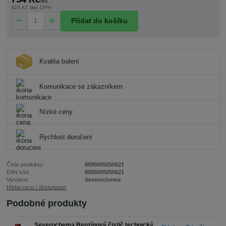
/
ks
623 Kč
bez DPH
Přidat do košíku
Kvalita balení
Komunikace se zákazníkem
Nízké ceny
Rychlost doručení
Číslo produktu:
8595009250621
EAN kód:
8595009250621
Výrobce:
Severochema
Hlídat cenu / dostupnost
Podobné produkty
Severochema Benzínový čistič technický