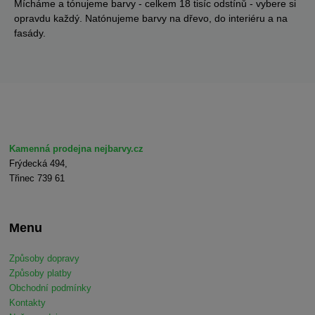
Mícháme a tónujeme barvy - celkem 18 tisíc odstínů - vybere si
opravdu každý. Natónujeme barvy na dřevo, do interiéru a na
fasády.
Kamenná prodejna nejbarvy.cz
Frýdecká 494,
Třinec 739 61
Menu
Způsoby dopravy
Způsoby platby
Obchodní podmínky
Kontakty