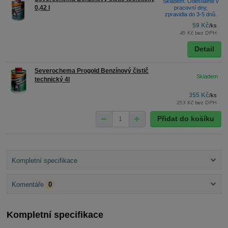
Skladem. Odesíláme v
0,42 l
pracovní dny,
zpravidla do 3-5 dnů.
59 Kč
/
ks
49 Kč
bez DPH
Detail
Severochema Progold Benzínový čistič
technický 4l
355 Kč
/
ks
293 Kč
bez DPH
Přidat do košíku
Kompletní specifikace
Komentáře
0
Kompletní specifikace