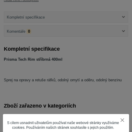
Hlídat cenu / dostupnost
Kompletní specifikace
Komentáře
0
Kompletní specifikace
Prisma Tech Rim stříbrná 400ml
Sprej na opravy a retuše ráfků, odolný omytí a oděru, odolný benzinu
Zboží zařazeno v kategoriích
BARVY VE SPREJI
S cílem usnadnit uživatelům používat naše webové stránky využíváme
AUTO PRODUKTY
cookies. Používáním našich stránek souhlasíte s jejich použitím.