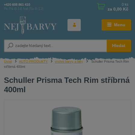
0
ks
+420 608 861 410
za
0,00 Kč
Po-Pá 8-16 hod (So 8-12)
Menu
Hledat
Úvod
AUTO PRODUKTY
vrchní barvy a laky
Schuller Prisma Tech Rim
stříbrná 400ml
Schuller Prisma Tech Rim stříbrná
400ml