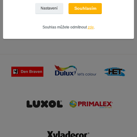
VÝROBCE | ZNAČKA
Souhlasím
Nastavení
Prisma spreje
vrchní barvy a laky
Souhlas můžete odmítnout
zde
.
Schuller