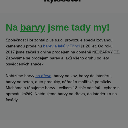
Na
barvy
jsme tady my!
Společnost Horizontal plus s.r.o. provozuje specializovanou
kamennou prodejnu
barev a laků v Třinci
již 20 let. Od roku
2017 jsme začali s online prodejem na doméně NEJBARVY.CZ.
Zabýváme se prodejem barev a laků všeho druhu od léty
osvědčených značek.
Nabízíme barvy
na dřevo
, barvy na kov, barvy do interiéru,
barvy na beton, auto produkty, nářadí a malířské pomůcky.
Mícháme a tónujeme barvy - celkem 18 tisíc odstínů - vybere si
opravdu každý. Natónujeme barvy na dřevo, do interiéru a na
fasády.