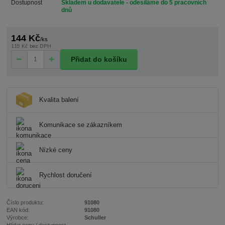
Dostupnost
Skladem u dodavatele - odesíláme do 5 pracovních
dnů
144 Kč
/
ks
119 Kč
bez DPH
Přidat do košíku
Kvalita balení
Komunikace se zákazníkem
Nízké ceny
Rychlost doručení
Číslo produktu:
91080
EAN kód:
91080
Výrobce:
Schuller