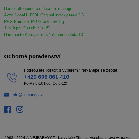
Herbol offenporig pro decor 5l mahagon
Akzo Nobel LUXOL Originál indický teak 2,5l
PPG Primalex PLUS bílý 15+3kg
Jub Jupol Classic bílá 15l
Hammerite Komaprim 3v1 červenohnědá 10l
Odborné poradenství
Potřebujete poradit s výběrem? Neváhejte se zeptat
+420 608 861 410
Po-Pá 8-16 hod (So 8-12)
info@nejbarvy.cz
1993 - 2024 © NEJBARVY.CZ - barvy laky Třinec - Všechna práva vyhrazena.