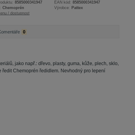
roduktu:
8585000341947
EAN kód:
8585000341947
:
Chemoprén
Výrobce:
Pattex
cenu / dostupnost
Komentáře
0
riálů, jako např.: dřevo, plasty, guma, kůže, plech, sklo,
e ředit Chemoprén ředidlem. Nevhodný pro lepení