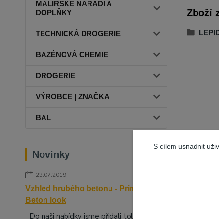
MALÍŘSKÉ NÁŘADÍ A
Zboží 
DOPLŇKY
LEPI
TECHNICKÁ DROGERIE
BAZÉNOVÁ CHEMIE
DROGERIE
VÝROBCE | ZNAČKA
BAL
S cílem usnadnit uži
Novinky
23.07.2019
Vzhled hrubého betonu - Primalex
Beton look
Do naši nabídky jsme přidali tolik