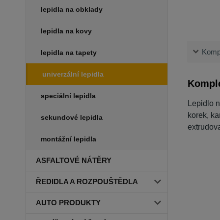
lepidla na obklady
lepidla na kovy
Kompl
lepidla na tapety
univerzální lepidla
Komple
speciální lepidla
Lepidlo n
korek, k
sekundové lepidla
extrudov
montážní lepidla
ASFALTOVÉ NÁTĚRY
ŘEDIDLA A ROZPOUŠTĚDLA
AUTO PRODUKTY