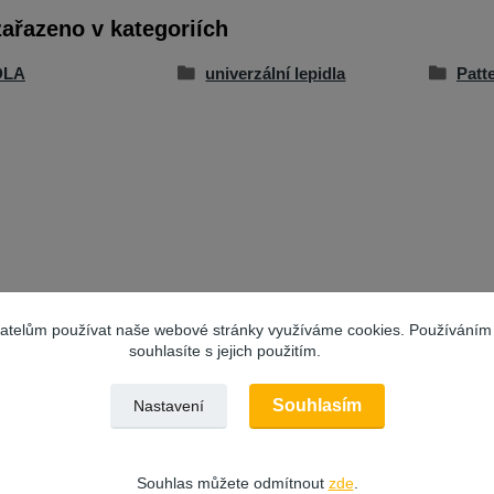
zařazeno v kategoriích
DLA
univerzální lepidla
Patt
vatelům používat naše webové stránky využíváme cookies. Používáním
souhlasíte s jejich použitím.
Souhlasím
Nastavení
Souhlas můžete odmítnout
zde
.