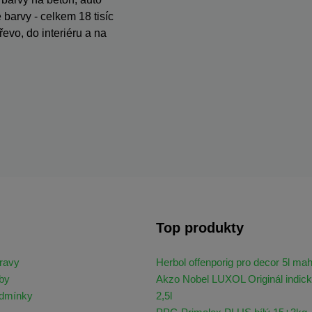
barvy - celkem 18 tisíc
evo, do interiéru a na
Top produkty
ravy
Herbol offenporig pro decor 5l ma
by
Akzo Nobel LUXOL Originál indick
odmínky
2,5l