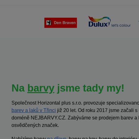
Na
barvy
jsme tady my!
Společnost Horizontal plus s.r.o. provozuje specializov
barev a laků v Třinci
již 20 let. Od roku 2017 jsme začali 
doméně NEJBARVY.CZ. Zabýváme se prodejem barev a la
osvědčených značek.
Nabízíme barvy
na dřevo
, barvy na kov, barvy do interiéru