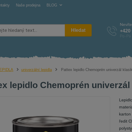
ntakty
Naše prodejna
BLOG
Nevíte
Hledat
+420 
Po-Pá 
EPIDLA
univerzální lepidla
Pattex lepidlo Chemoprén univerzál klasi
ex lepidlo Chemoprén univerzál 
Lepidl
materiá
karton
ředit 
polyst