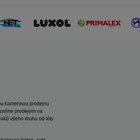
anou kamennou prodejnu
s online prodejem na
ků všeho druhu od léty
, barvy na beton, auto