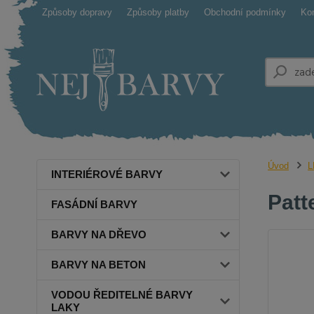
Způsoby dopravy
Způsoby platby
Obchodní podmínky
Ko
Úvod
L
INTERIÉROVÉ BARVY
Patt
FASÁDNÍ BARVY
BARVY NA DŘEVO
BARVY NA BETON
VODOU ŘEDITELNÉ BARVY
LAKY