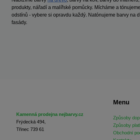
produkty, nářadí a malířské pomůcky. Mícháme a tónujeme 
odstínů - vybere si opravdu každý. Natónujeme barvy na dř
fasády.
Menu
Kamenná prodejna nejbarvy.cz
Způsoby dop
Frýdecká 494,
Způsoby plat
Třinec 739 61
Obchodní p