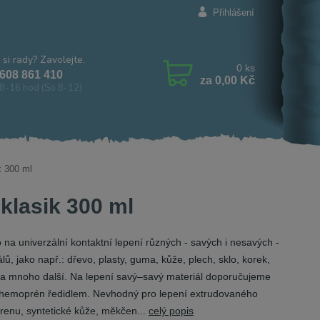
Přihlášení
 si rady? Zavolejte.
0
ks
608 861 410
za
0,00 Kč
8-16 hod (So 8-12)
k 300 ml
klasik 300 ml
o na univerzální kontaktní lepení různých - savých i nesavých -
lů, jako např.: dřevo, plasty, guma, kůže, plech, sklo, korek,
 a mnoho další. Na lepení savý–savý materiál doporučujeme
Chemoprén ředidlem. Nevhodný pro lepení extrudovaného
yrenu, syntetické kůže, měkčen...
celý popis