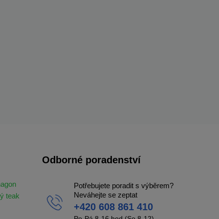
Odborné poradenství
hagon
Potřebujete poradit s výběrem?
Neváhejte se zeptat
ý teak
+420 608 861 410
Po-Pá 8-16 hod (So 8-12)