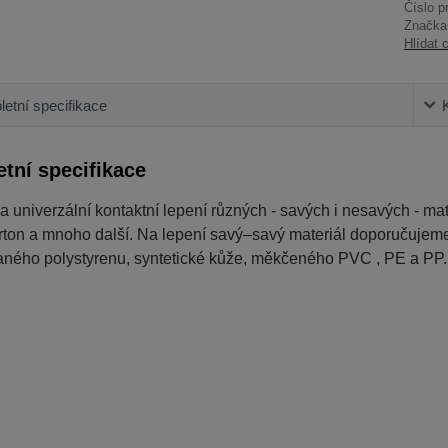
Číslo p
Značka
Hlídat 
etní specifikace
tní specifikace
a univerzální kontaktní lepení různých - savých i nesavých - mate
arton a mnoho další. Na lepení savý–savý materiál doporučujem
aného polystyrenu, syntetické kůže, měkčeného PVC , PE a PP.