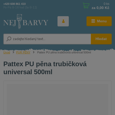
0
ks
+420 608 861 410
za
0,00 Kč
Po-Pá 8-16 hod (So 8-12)
Menu
Hledat
Úvod
PUR PĚNY
Pattex PU pěna trubičková universal 500ml
Pattex PU pěna trubičková
universal 500ml