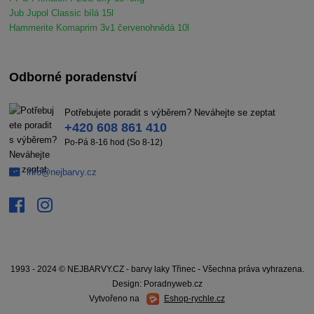
Jub Jupol Classic bílá 15l
Hammerite Komaprim 3v1 červenohnědá 10l
Odborné poradenství
Potřebujete poradit s výběrem? Neváhejte se zeptat
+420 608 861 410
Po-Pá 8-16 hod (So 8-12)
info@nejbarvy.cz
1993 - 2024 © NEJBARVY.CZ - barvy laky Třinec - Všechna práva vyhrazena.
Design: Poradnyweb.cz
Vytvořeno na
Eshop-rychle.cz