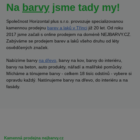
Na
barvy
jsme tady my!
Společnost Horizontal plus s.r.o. provozuje specializovanou
kamennou prodejnu
barev a laků v Třinci
již 20 let. Od roku
2017 jsme začali s online prodejem na doméně NEJBARVY.CZ.
Zabýváme se prodejem barev a laků všeho druhu od léty
osvědčených značek.
Nabízíme barvy
na dřevo
, barvy na kov, barvy do interiéru,
barvy na beton, auto produkty, nářadí a malířské pomůcky.
Mícháme a tónujeme barvy - celkem 18 tisíc odstínů - vybere si
opravdu každý. Natónujeme barvy na dřevo, do interiéru a na
fasády.
Kamenná prodejna nejbarvy.cz