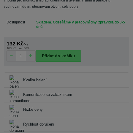
vhodná pro montáž a izolaci okenních a dveřních rámů a parapetů,
vyplňování dutin, utěsňování otvor...
celý popis
Dostupnost
Skladem. Odesíláme v pracovní dny, zpravidla do 3-5
dnů.
132 Kč
/
ks
109 Kč
bez DPH
Přidat do košíku
Kvalita balení
Komunikace se zákazníkem
Nízké ceny
Rychlost doručení