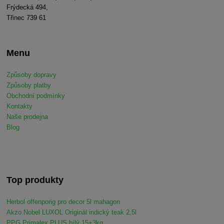
Frýdecká 494,
Třinec 739 61
Menu
Způsoby dopravy
Způsoby platby
Obchodní podmínky
Kontakty
Naše prodejna
Blog
Top produkty
Herbol offenporig pro decor 5l mahagon
Akzo Nobel LUXOL Originál indický teak 2,5l
PPG Primalex PLUS bílý 15+3kg