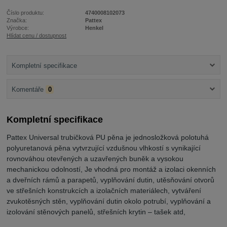
Číslo produktu:
4740008102073
Značka:
Pattex
Výrobce:
Henkel
Hlídat cenu / dostupnost
Kompletní specifikace
Komentáře
0
Kompletní specifikace
Pattex Universal trubičková PU pěna je jednosložková polotuhá
polyuretanová pěna vytvrzující vzdušnou vlhkostí s vynikající
rovnováhou otevřených a uzavřených buněk a vysokou
mechanickou odolností, Je vhodná pro montáž a izolaci okenních
a dveřních rámů a parapetů, vyplňování dutin, utěsňování otvorů
ve střešních konstrukcích a izolačních materiálech, vytváření
zvukotěsných stěn, vyplňování dutin okolo potrubí, vyplňování a
izolování stěnových panelů, střešních krytin – tašek atd,