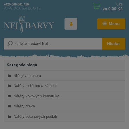
0
ks
+420 608 861 410
za
0,00 Kč
Po-Pá 8-16 hod (So 8-12)
Menu
Hledat
Kategorie blogu
Stěny v interiéru
Nátěry radiátoru a zárubní
Nátěry kovových konstrukcí
Nátěry dřeva
Nátěry betonových podlah