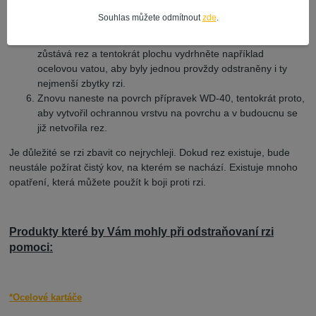
závislosti na závažnosti rzi. Dbejte, abyste odstranili tolik
Souhlas můžete odmítnout
zde
.
rezu, kolik tímto způsobem odstranit lze.
Znovu naneste přípravek WD-40 na oblasti, kde stále
zůstává rez a tentokrát plochu vydrhněte například
ocelovou vatou, aby byly jednou provždy odstraněny i ty
nejmenší zbytky rzi.
Znovu naneste na povrch přípravek WD-40, tentokrát proto,
aby vytvořil ochrannou vrstvu na povrchu a v budoucnu se
již netvořila rez.
Je důležité se rzi zbavit co nejrychleji. Dokud rez existuje, bude
neustále požírat čistý kov, na kterém se nachází. Existuje mnoho
opatření, která můžete použít k boji proti rzi.
Produkty které by Vám mohly při odstraňovaní rzi
pomoci:
*Ocelové kartáče