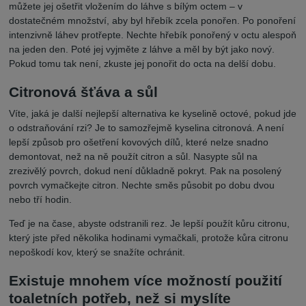
můžete jej ošetřit vložením do láhve s bílým octem – v
dostatečném množství, aby byl hřebík zcela ponořen. Po ponoření
intenzivně láhev protřepte. Nechte hřebík ponořený v octu alespoň
na jeden den. Poté jej vyjměte z láhve a měl by být jako nový.
Pokud tomu tak není, zkuste jej ponořit do octa na delší dobu.
Citronová šťáva a sůl
Víte, jaká je další nejlepší alternativa ke kyselině octové, pokud jde
o odstraňování rzi? Je to samozřejmě kyselina citronová. A není
lepší způsob pro ošetření kovových dílů, které nelze snadno
demontovat, než na ně použít citron a sůl. Nasypte sůl na
zrezivělý povrch, dokud není důkladně pokryt. Pak na posolený
povrch vymačkejte citron. Nechte směs působit po dobu dvou
nebo tří hodin.
Teď je na čase, abyste odstranili rez. Je lepší použít kůru citronu,
který jste před několika hodinami vymačkali, protože kůra citronu
nepoškodí kov, který se snažíte ochránit.
Existuje mnohem více možností použití
toaletních potřeb, než si myslíte