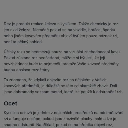
Rez je produkt reakce železa s kyslíkem. Takže chemicky je rez
jen oxid železa. Nicméně pokud se na vozidle, hračce, šperku
nebo jiném kovovém předmětu objeví byť jen pouze náznak rzi,
není to pěkný pohled.
Účinky rezu se neomezují pouze na vizuální znehodnocení kovu.
Pokud zůstane rez neošetřená, můžete si být jisti, že její
nevzhlednost bude to nejmenší, protože Vaše kovové předměty
budou doslova rozežrány.
To znamená, že kdykoli objevíte rez na nějakém z Vašich
kovových předmětů, je důležité se této rzi okamžitě zbavit. Dali
jsme dohromady seznam metod, které lze použít k odstranění rzi:
Ocet
Kyselina octová je jedním z nejlepších prostředků na odstraňování
rzi a funguje nejlépe, pokud jsou zrezivělé plochy malé a lze je
snadno odstranit. Například, pokud se na hřebíku objeví rez,