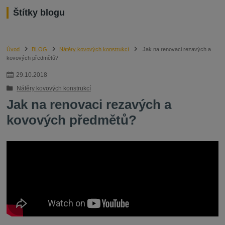
Štítky blogu
Úvod
BLOG
Nátěry kovových konstrukcí
Jak na renovaci rezavých a
kovových předmětů?
29
.
10
.
2018
Nátěry kovových konstrukcí
Jak na renovaci rezavých a
kovových předmětů?