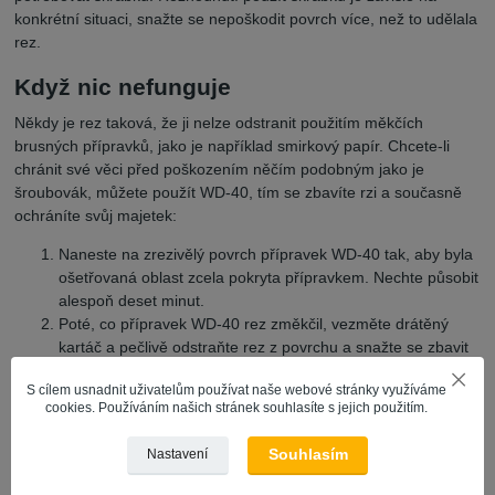
konkrétní situaci, snažte se nepoškodit povrch více, než to udělala
rez.
Když nic nefunguje
Někdy je rez taková, že ji nelze odstranit použitím měkčích
brusných přípravků, jako je například smirkový papír. Chcete-li
chránit své věci před poškozením něčím podobným jako je
šroubovák, můžete použít WD-40, tím se zbavíte rzi a současně
ochráníte svůj majetek:
Naneste na zrezivělý povrch přípravek WD-40 tak, aby byla
ošetřovaná oblast zcela pokryta přípravkem. Nechte působit
alespoň deset minut.
Poté, co přípravek WD-40 rez změkčil, vezměte drátěný
kartáč a pečlivě odstraňte rez z povrchu a snažte se zbavit
většiny koroze. Pokračujte pouze do té doby, dokud rez
S cílem usnadnit uživatelům používat naše webové stránky využíváme
půjde odstranit.
cookies. Používáním našich stránek souhlasíte s jejich použitím.
Opětovně naneste na povrch přípravek WD-40 a ponechte
působit asi deset minut.
Souhlasím
Nastavení
Tentokrát použijte smirkový papír pro odstranění rzi.
Smirkový papír může mít různou zrnitost, samozřejmě v