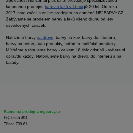
Společnost Horizontal plus s.r.o. provozuje specializovanou
kamennou prodejnu
barev a laků v Třinci
již 20 let. Od roku
2017 jsme začali s online prodejem na doméně NEJBARVY.CZ.
Zabýváme se prodejem barev a laků všeho druhu od léty
osvědčených značek.
Nabízíme barvy
na dřevo
, barvy na kov, barvy do interiéru,
barvy na beton, auto produkty, nářadí a malířské pomůcky.
Mícháme a tónujeme barvy - celkem 18 tisíc odstínů - vybere si
opravdu každý. Natónujeme barvy na dřevo, do interiéru a na
fasády.
Kamenná prodejna nejbarvy.cz
Frýdecká 494,
Třinec 739 61