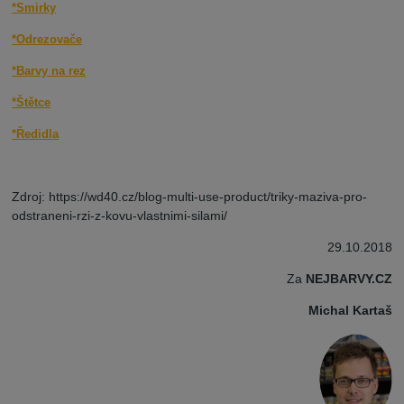
*Smirky
*Odrezovače
*Barvy na rez
*Štětce
*Ředidla
Zdroj: https://wd40.cz/blog-multi-use-product/triky-maziva-pro-
odstraneni-rzi-z-kovu-vlastnimi-silami/
29.10.2018
Za
NEJBARVY.CZ
Michal Kartaš