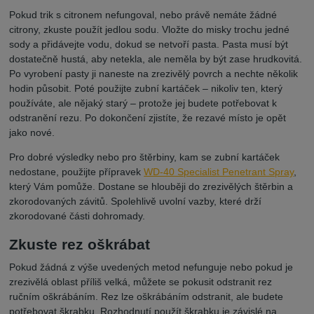
Pokud trik s citronem nefungoval, nebo právě nemáte žádné
citrony, zkuste použít jedlou sodu. Vložte do misky trochu jedné
sody a přidávejte vodu, dokud se netvoří pasta. Pasta musí být
dostatečně hustá, aby netekla, ale neměla by být zase hrudkovitá.
Po vyrobení pasty ji naneste na zrezivělý povrch a nechte několik
hodin působit. Poté použijte zubní kartáček – nikoliv ten, který
používáte, ale nějaký starý – protože jej budete potřebovat k
odstranění rezu. Po dokončení zjistíte, že rezavé místo je opět
jako nové.
Pro dobré výsledky nebo pro štěrbiny, kam se zubní kartáček
nedostane, použijte přípravek
WD-40 Specialist Penetrant Spray
,
který Vám pomůže. Dostane se hlouběji do zrezivělých štěrbin a
zkorodovaných závitů. Spolehlivě uvolní vazby, které drží
zkorodované části dohromady.
Zkuste rez oškrábat
Pokud žádná z výše uvedených metod nefunguje nebo pokud je
zrezivělá oblast příliš velká, můžete se pokusit odstranit rez
ručním oškrábáním. Rez lze oškrábáním odstranit, ale budete
potřebovat škrabku. Rozhodnutí použít škrabku je závislé na