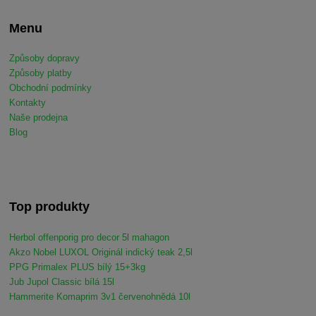
Menu
Způsoby dopravy
Způsoby platby
Obchodní podmínky
Kontakty
Naše prodejna
Blog
Top produkty
Herbol offenporig pro decor 5l mahagon
Akzo Nobel LUXOL Originál indický teak 2,5l
PPG Primalex PLUS bílý 15+3kg
Jub Jupol Classic bílá 15l
Hammerite Komaprim 3v1 červenohnědá 10l