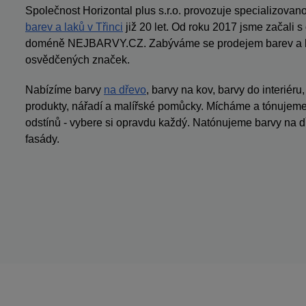
Společnost Horizontal plus s.r.o. provozuje specializov
barev a laků v Třinci
již 20 let. Od roku 2017 jsme začali 
doméně NEJBARVY.CZ. Zabýváme se prodejem barev a la
osvědčených značek.
Nabízíme barvy
na dřevo
, barvy na kov, barvy do interiéru
produkty, nářadí a malířské pomůcky. Mícháme a tónujeme 
odstínů - vybere si opravdu každý. Natónujeme barvy na dř
fasády.