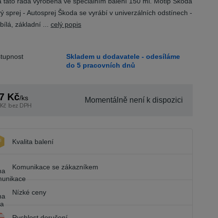
la tato řada vyrobena ve speciálním balení 150 ml. Motip Škoda
ý sprej - Autosprej Škoda se vyrábí v univerzálních odstínech -
bílá, základní ...
celý popis
tupnost
Skladem u dodavatele - odesíláme
do 5 pracovních dnů
7 Kč
/
ks
Momentálně není k dispozici
 Kč
bez DPH
Kvalita balení
Komunikace se zákazníkem
Nízké ceny
Rychlost doručení