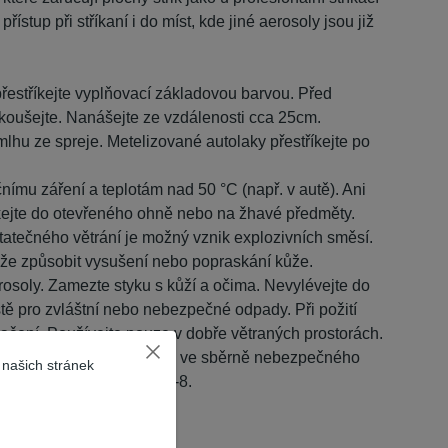
řístup při stříkaní i do míst, kde jiné aerosoly jsou již
přestříkejte vyplňovací základovou barvou. Před
yzkoušejte. Nanášejte ze vzdálenosti cca 25cm.
lhu ze spreje. Metelizované autolaky přestříkejte po
ímu záření a teplotám nad 50 °C (např. v autě). Ani
kejte do otevřeného ohně nebo na žhavé předměty.
atečného větrání je možný vznik explozivních směsí.
že způsobit vysušení nebo popraskání kůže.
osoly. Zamezte styku s kůží a očima. Nevylévejte do
tě pro zvláštní nebo nebezpečné odpady. Při požití
ačení. Používejte pouze v dobře větraných prostorách.
96-29-7. Obal odevzdejte ve sběrně nebezpečného
 našich stránek
-98-6, Butan CAS 106-97-8.