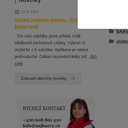
Novinky
23.07.2019
Zboží 
Vzhled hrubého betonu - Primalex
Beton look
BARV
Do naši nabídky jsme přidali tolik
vrchn
oblíbené betonové stěrky. Výbrat si
můžete z 6 odstínu. Aplikace je velice
jednoduchá. Odkaz na podstránky, kd...
číst
celé
Zobrazit všechny novinky