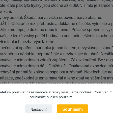
tole, dále pak tyto trysky jsou otočné až o 360°. Tímto je zaručen p
unkční.
ylový autolak Škoda, barva víčka odpovídá barvě obsahu.
ŽITÍ: Odstraňte rez, přebruste a důkladně očistěte, vytmelte a 
žitím protřepejte dózu po dobu tří minut. Práci se sprejem si v
ášejte tenké vrstvy po 24 hodinách odstraňte leštěním suchou m
ceti minutách bezbarvým lakem.
pečnostní opatření: nádobka je pod tlakem, nevystavujte slunečn
rázdněnou nádobku neprorážejte a nevhazujte do ohně. Nestří
ovávejte mimo dosah zdrojů zapálení - Zákaz kouření. Bez dost
ovávejte mimo dosah dětí. Dráždí oči. Opakovaná expozice mů
chování par může způsobit ospalost a závratě. Nevdechujte aer
alizace, zneškodněte tento materiál a jeho obal ve sběrném mís
mžitě vyhledejte lékařskou pomoc a ukažte tento obal nebo ozn
ahuje 1,8 (9)-p-Methadien CAS 138-86-3,2 Butanonoxim CAS 
vatelům používat naše webové stránky využíváme cookies. Používáním
adu! Může vyvolat alergické reakce. Obsahuje Propan CAS 74
souhlasíte s jejich použitím.
Souhlasím
Nastavení