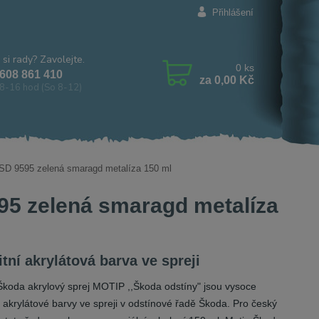
Přihlášení
 si rady? Zavolejte.
0
ks
608 861 410
za
0,00 Kč
8-16 hod (So 8-12)
 SD 9595 zelená smaragd metalíza 150 ml
95 zelená smaragd metalíza
itní akrylátová barva ve spreji
Škoda akrylový sprej MOTIP ,,Škoda odstíny" jsou vysoce
í akrylátové barvy ve spreji v odstínové řadě Škoda. Pro český