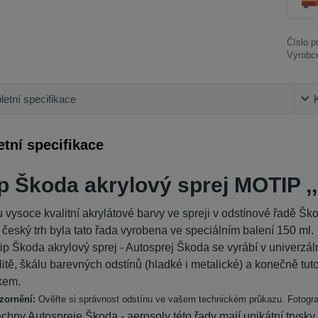
Číslo p
Výrobc
etní specifikace
tní specifikace
p Škoda akrylový sprej MOTIP ,
u vysoce kvalitní akrylátové barvy ve spreji v odstínové řadě Šk
 český trh byla tato řada vyrobena ve speciálním balení 150 ml.
ip Škoda akrylový sprej - Autosprej Škoda se vyrábí v univerzáln
litě, škálu barevných odstínů (hladké i metalické) a konečně tu
kem.
zornění:
Ověřte si správnost odstínu ve vašem technickém průkazu. Fotografie
chny Autospreje Škoda - aerosoly této řady mají unikátní trysky, k