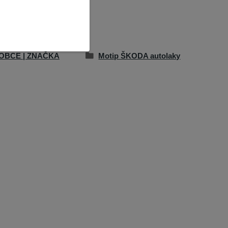
OBCE | ZNAČKA
Motip ŠKODA autolaky