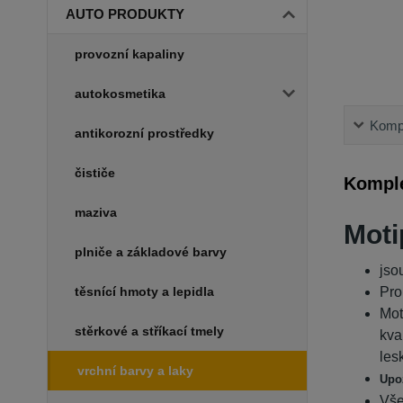
AUTO PRODUKTY
provozní kapaliny
autokosmetika
Kompl
antikorozní prostředky
čističe
Komple
maziva
Moti
plniče a základové barvy
jso
Pro
těsnící hmoty a lepidla
Mot
stěrkové a stříkací tmely
kva
les
vrchní barvy a laky
Upo
Vše