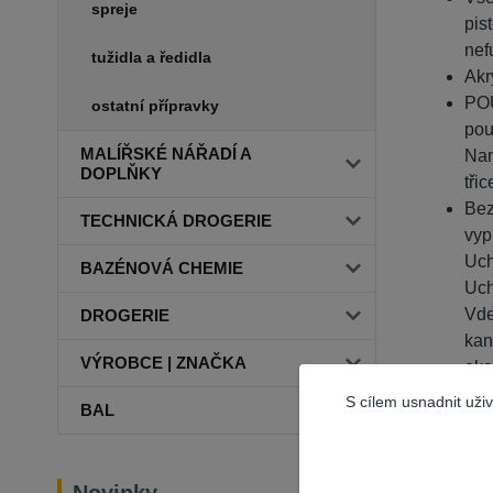
spreje
pis
nef
tužidla a ředidla
Akr
POU
ostatní přípravky
pou
MALÍŘSKÉ NÁŘADÍ A
Nan
DOPLŇKY
tři
Bez
TECHNICKÁ DROGERIE
vyp
Uch
BAZÉNOVÁ CHEMIE
Uch
Vde
DROGERIE
kan
VÝROBCE | ZNAČKA
oka
Obs
S cílem usnadnit uži
BAL
odp