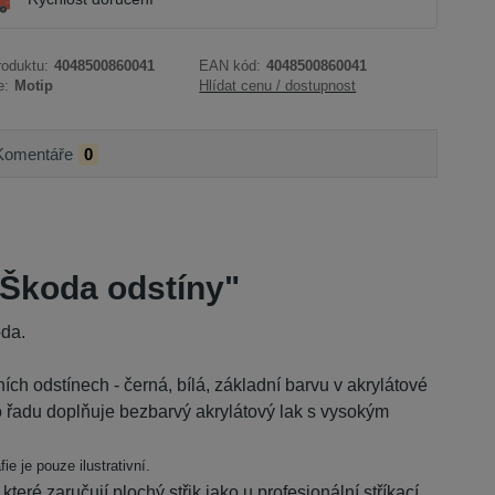
roduktu:
4048500860041
EAN kód:
4048500860041
e:
Motip
Hlídat cenu / dostupnost
Komentáře
0
,Škoda odstíny"
oda.
ích odstínech - černá, bílá, základní barvu v akrylátové
to řadu doplňuje bezbarvý akrylátový lak s vysokým
 je pouze ilustrativní.
teré zaručují plochý střik jako u profesionální stříkací