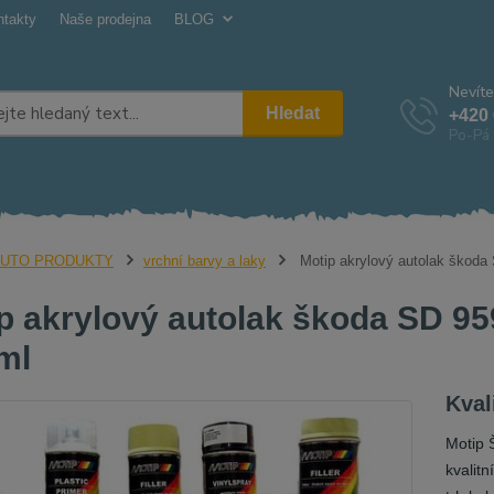
ntakty
Naše prodejna
BLOG
Nevíte
Hledat
+420 
Po-Pá 
UTO PRODUKTY
vrchní barvy a laky
Motip akrylový autolak škoda
p akrylový autolak škoda SD 95
ml
Kval
Motip 
kvalitn