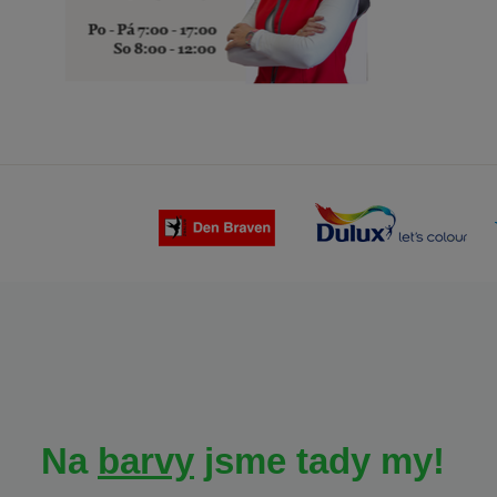
Na
barvy
jsme tady my!