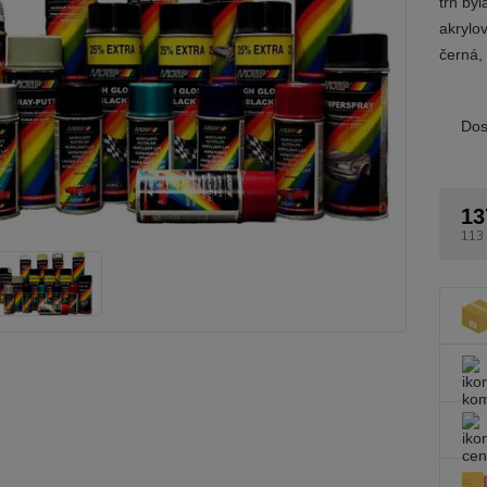
trh by
akrylov
černá, 
Dos
13
113