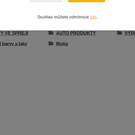
Souhlas můžete odmítnout
zde
.
zařazeno v kategoriích
Y VE SPREJI
AUTO PRODUKTY
VÝR
í barvy a laky
Motip