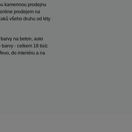
anou kamennou prodejnu
s online prodejem na
ků všeho druhu od léty
, barvy na beton, auto
barvy - celkem 18 tisíc
evo, do interiéru a na