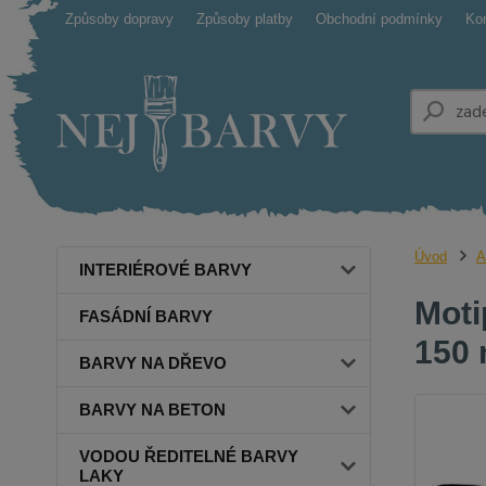
Způsoby dopravy
Způsoby platby
Obchodní podmínky
Ko
Úvod
A
INTERIÉROVÉ BARVY
Moti
FASÁDNÍ BARVY
150 
BARVY NA DŘEVO
BARVY NA BETON
VODOU ŘEDITELNÉ BARVY
LAKY