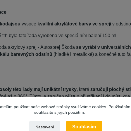
ace
koda
jsou
vysoce
kvalitní akrylátové barvy ve spreji
v odstín
 trh byla tato řada vyrobena ve speciálním balení 150 ml.
oda akrylový sprej - Autosprej Škoda
se vyrábí v univerzálních
 škálu barevných odstínů
(hladké i metalické) a konečně tuto ř
osoly této řady mají unikátní trysky
, které
zaručují plochý stř
čné až o 360°. Tímto je zaručen přístup při stříkaní i do míst, kde
ylový autolak Škoda,
barva víčka odpovídá barvě obsahu
.
vatelům používat naše webové stránky využíváme cookies. Používáním
souhlasíte s jejich použitím.
Souhlasím
Nastavení