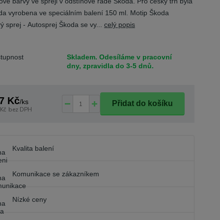
tové barvy ve spreji v odstínové řadě Škoda. Pro český trh byla
ada vyrobena ve speciálním balení 150 ml. Motip Škoda
ý sprej - Autosprej Škoda se vy...
celý popis
tupnost
Skladem. Odesíláme v pracovní
dny, zpravidla do 3-5 dnů.
7 Kč
/
ks
Přidat do košíku
 Kč
bez DPH
Kvalita balení
Komunikace se zákazníkem
Nízké ceny