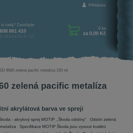
Přihlášení
 si rady? Zavolejte.
0
ks
608 861 410
za
0,00 Kč
8-16 hod (So 8-12)
SD 9560 zelená pacific metalíza 150 ml
0 zelená pacific metalíza
itní akrylátová barva ve spreji
Škoda - akrylový sprej MOTIP ,,Škoda odstíny" Odstín zelená
c metalíza Specifikace MOTIP Škoda jsou vysoce kvalitní