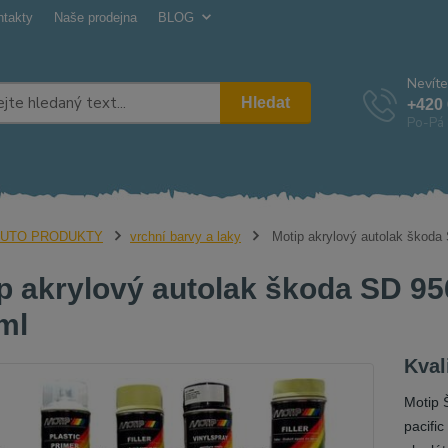
ntakty
Naše prodejna
BLOG
Nevíte
Hledat
+420 
Po-Pá 
UTO PRODUKTY
vrchní barvy a laky
Motip akrylový autolak škoda 
p akrylový autolak škoda SD 956
ml
Kval
Motip 
pacifi