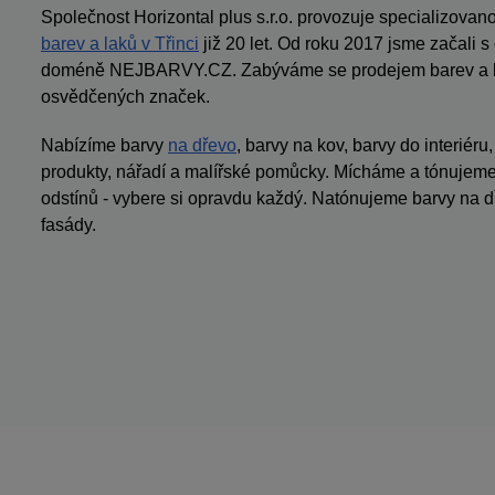
Společnost Horizontal plus s.r.o. provozuje specializov
barev a laků v Třinci
již 20 let. Od roku 2017 jsme začali 
doméně NEJBARVY.CZ. Zabýváme se prodejem barev a la
osvědčených značek.
Nabízíme barvy
na dřevo
, barvy na kov, barvy do interiéru
produkty, nářadí a malířské pomůcky. Mícháme a tónujeme 
odstínů - vybere si opravdu každý. Natónujeme barvy na dř
fasády.