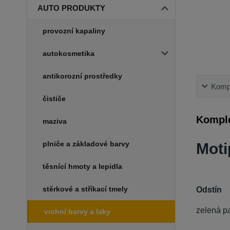
AUTO PRODUKTY
provozní kapaliny
autokosmetika
antikorozní prostředky
Kompl
čističe
Komple
maziva
plniče a základové barvy
Moti
těsnící hmoty a lepidla
stěrkové a stříkací tmely
Odstín
zelená pa
vrchní barvy a laky