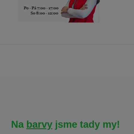
Na
barvy
jsme tady my!