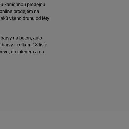
anou kamennou prodejnu
s online prodejem na
ků všeho druhu od léty
, barvy na beton, auto
barvy - celkem 18 tisíc
evo, do interiéru a na