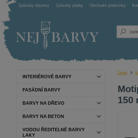
Způsoby dopravy
Způsoby platby
Obchodní podmínky
Ko
Úvod
A
INTERIÉROVÉ BARVY
Moti
FASÁDNÍ BARVY
150 
BARVY NA DŘEVO
BARVY NA BETON
VODOU ŘEDITELNÉ BARVY
LAKY