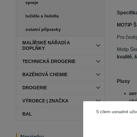
spreje
Specifik
tužidla a ředidla
MOTIP Š
ostatní přípravky
Pro český
MALÍŘSKÉ NÁŘADÍ A
DOPLŇKY
Motip Šk
kvalitě,
TECHNICKÁ DROGERIE
BAZÉNOVÁ CHEMIE
Plusy
DROGERIE
aer
oto
VÝROBCE | ZNAČKA
Akr
S cílem usnadnit uži
BAL
Mínusy