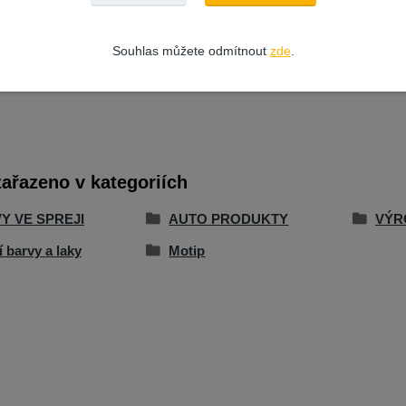
dné
Souhlas můžete odmítnout
zde
.
zařazeno v kategoriích
Y VE SPREJI
AUTO PRODUKTY
VÝR
í barvy a laky
Motip