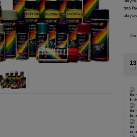
akrylá
tato ř
akrylov
Dos
13
113