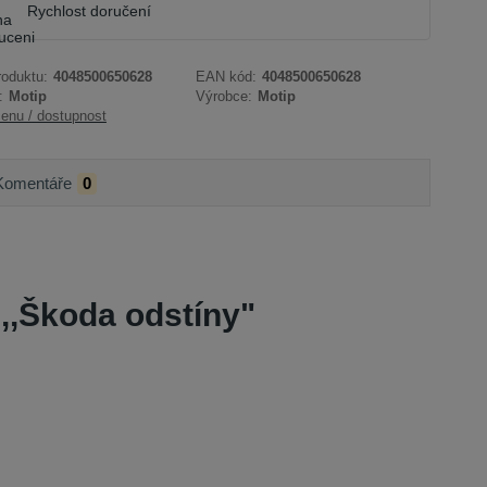
Rychlost doručení
roduktu:
4048500650628
EAN kód:
4048500650628
:
Motip
Výrobce:
Motip
cenu / dostupnost
Komentáře
0
 ,,Škoda odstíny"