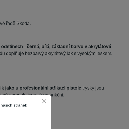
ové řadě Škoda.
 odstínech - černá, bílá, základní barvu v akrylátové
adu doplňuje bezbarvý akrylátový lak s vysokým leskem.
ik jako u profesionální stříkací pistole
trysky jsou
 jiné aerosoly jsou již nefunkční.
 našich stránek