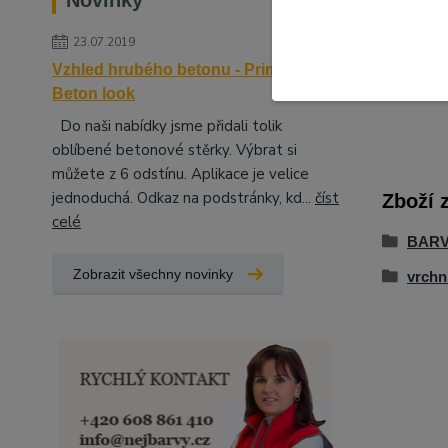
Novinky
žá
23.07.2019
Vzhled hrubého betonu - Primalex
Beton look
Do naši nabídky jsme přidali tolik
oblíbené betonové stěrky. Výbrat si
můžete z 6 odstínu. Aplikace je velice
jednoduchá. Odkaz na podstránky, kd...
číst
Zboží 
celé
BARV
Zobrazit všechny novinky
vrchn