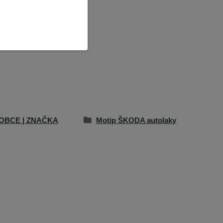
OBCE | ZNAČKA
Motip ŠKODA autolaky