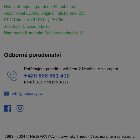
Herbol offenporig pro decor 5l mahagon
Akzo Nobel LUXOL Originál indický teak 2,5l
PPG Primalex PLUS bílý 15+3kg
Jub Jupol Classic bílá 15l
Hammerite Komaprim 3v1 červenohnědá 10l
Odborné poradenství
Potřebujete poradit s výběrem? Neváhejte se zeptat
+420 608 861 410
Po-Pá 8-16 hod (So 8-12)
info@nejbarvy.cz
1993 - 2024 © NEJBARVY.CZ - barvy laky Třinec - Všechna práva vyhrazena.