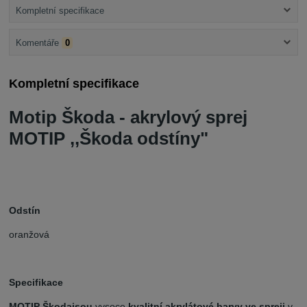
Kompletní specifikace
Komentáře
0
Kompletní specifikace
Motip Škoda - akrylový sprej
MOTIP ,,Škoda odstíny"
Odstín
oranžová
Specifikace
MOTIP Škoda
jsou
vysoce
kvalitní akrylátové barvy ve spreji
v