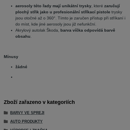
aerosoly této řady mají unikátní trysky
, které
zaručují
plochý střik jako u profesionální stříkací pistole
trysky
jsou otočné až o 360°. Tímto je zaručen přístup při stříkaní i
do míst, kde jiné aerosoly jsou již nefunkční.
Akrylový autolak Škoda,
barva víčka odpovídá barvě
obsahu
.
Mínusy
žádné
Zboží zařazeno v kategoriích
BARVY VE SPREJI
AUTO PRODUKTY