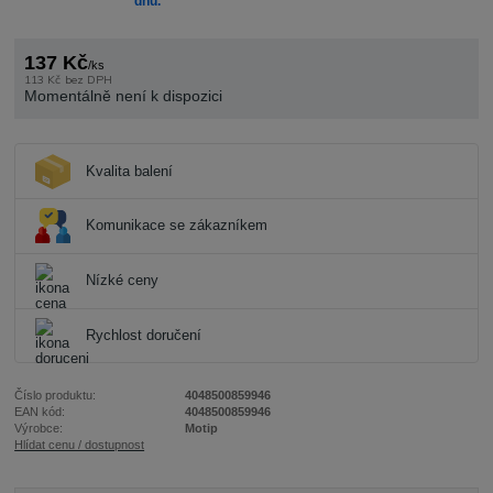
dnů.
137 Kč
/
ks
113 Kč
bez DPH
Momentálně není k dispozici
Kvalita balení
Komunikace se zákazníkem
Nízké ceny
Rychlost doručení
Číslo produktu:
4048500859946
EAN kód:
4048500859946
Výrobce:
Motip
Hlídat cenu / dostupnost