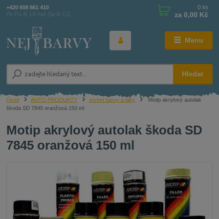
0
ks
+420 608 861 410
za
0,00 Kč
Po-Pá 8-16 hod (So 8-12)
Menu
Hledat
Úvod
AUTO PRODUKTY
vrchní barvy a laky
Motip akrylový autolak
škoda SD 7845 oranžová 150 ml
Motip akrylový autolak škoda SD
7845 oranžová 150 ml