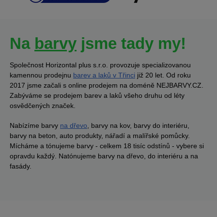
Na
barvy
jsme tady my!
Společnost Horizontal plus s.r.o. provozuje specializovanou
kamennou prodejnu
barev a laků v Třinci
již 20 let. Od roku
2017 jsme začali s online prodejem na doméně NEJBARVY.CZ.
Zabýváme se prodejem barev a laků všeho druhu od léty
osvědčených značek.
Nabízíme barvy
na dřevo
, barvy na kov, barvy do interiéru,
barvy na beton, auto produkty, nářadí a malířské pomůcky.
Mícháme a tónujeme barvy - celkem 18 tisíc odstínů - vybere si
opravdu každý. Natónujeme barvy na dřevo, do interiéru a na
fasády.