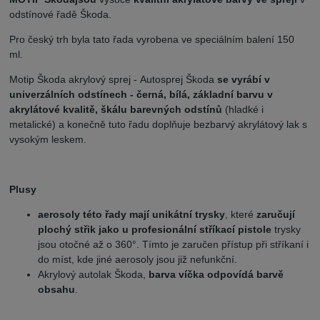
odstínové řadě Škoda.
Pro český trh byla tato řada vyrobena ve speciálním balení 150
ml.
Motip Škoda akrylový sprej - Autosprej Škoda
se vyrábí v
univerzálních odstínech - černá, bílá, základní barvu v
akrylátové kvalitě, škálu barevných odstínů
(hladké i
metalické) a konečně tuto řadu doplňuje bezbarvý akrylátový lak s
vysokým leskem.
Plusy
aerosoly této řady mají unikátní trysky
, které
zaručují
plochý střik jako u profesionální stříkací pistole
trysky
jsou otočné až o 360°. Tímto je zaručen přístup při stříkaní i
do míst, kde jiné aerosoly jsou již nefunkční.
Akrylový autolak Škoda,
barva víčka odpovídá barvě
obsahu
.