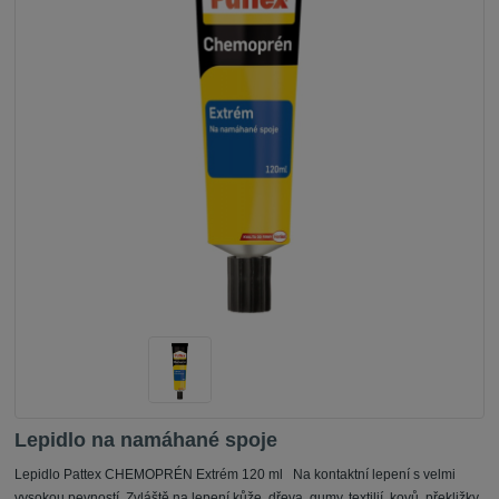
Lepidlo na namáhané spoje
Lepidlo Pattex CHEMOPRÉN Extrém 120 ml Na kontaktní lepení s velmi
vysokou pevností. Zvláště na lepení kůže, dřeva, gumy, textilií, kovů, překližky,