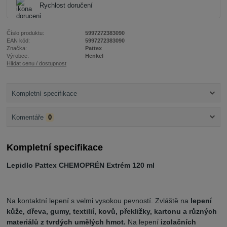
Rychlost doručení
Číslo produktu:
5997272383090
EAN kód:
5997272383090
Značka:
Pattex
Výrobce:
Henkel
Hlídat cenu / dostupnost
Kompletní specifikace
Komentáře
0
Kompletní specifikace
Lepidlo Pattex CHEMOPRÉN Extrém 120 ml
Na kontaktní lepení s velmi vysokou pevností. Zvláště na
lepení
kůže, dřeva, gumy, textilií, kovů, překližky, kartonu a různých
materiálů z tvrdých umělých hmot.
Na lepení
izolačních