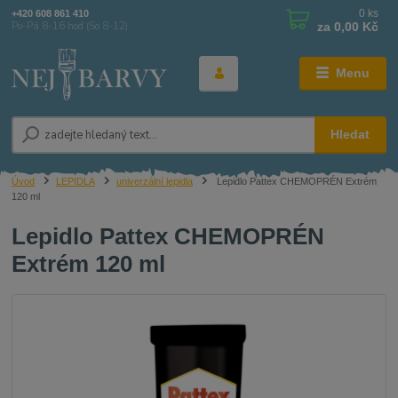
0
ks
+420 608 861 410
za
0,00 Kč
Po-Pá 8-16 hod (So 8-12)
Menu
Hledat
Úvod
LEPIDLA
univerzální lepidla
Lepidlo Pattex CHEMOPRÉN Extrém
120 ml
Lepidlo Pattex CHEMOPRÉN
Extrém 120 ml