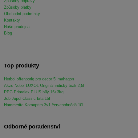
Způsoby dopravy
Způsoby platby
Obchodní podmínky
Kontakty
Naše prodejna
Blog
Top produkty
Herbol offenporig pro decor 5l mahagon
Akzo Nobel LUXOL Originál indický teak 2,5l
PPG Primalex PLUS bílý 15+3kg
Jub Jupol Classic bílá 15l
Hammerite Komaprim 3v1 červenohnědá 10l
Odborné poradenství