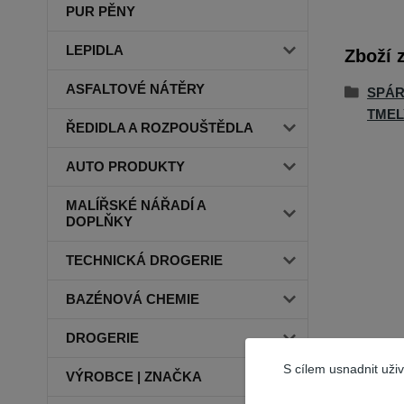
PUR PĚNY
LEPIDLA
Zboží 
ASFALTOVÉ NÁTĚRY
SPÁR
TMEL
ŘEDIDLA A ROZPOUŠTĚDLA
AUTO PRODUKTY
MALÍŘSKÉ NÁŘADÍ A
DOPLŇKY
TECHNICKÁ DROGERIE
BAZÉNOVÁ CHEMIE
DROGERIE
S cílem usnadnit uži
VÝROBCE | ZNAČKA