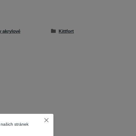
y akrylové
Kittfort
 našich stránek