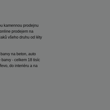
anou kamennou prodejnu
s online prodejem na
ků všeho druhu od léty
, barvy na beton, auto
barvy - celkem 18 tisíc
evo, do interiéru a na