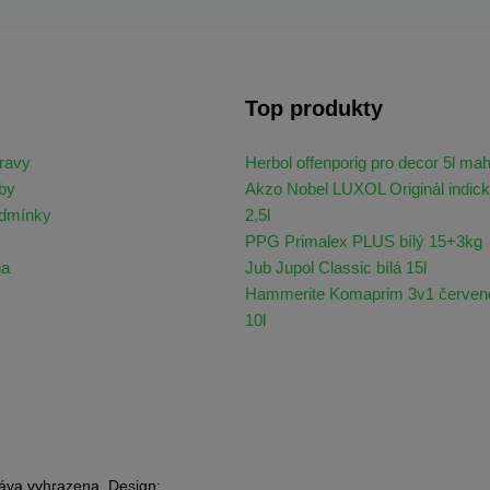
Top produkty
ravy
Herbol offenporig pro decor 5l ma
by
Akzo Nobel LUXOL Originál indick
odmínky
2,5l
PPG Primalex PLUS bílý 15+3kg
na
Jub Jupol Classic bílá 15l
Hammerite Komaprim 3v1 červen
10l
áva vyhrazena. Design: