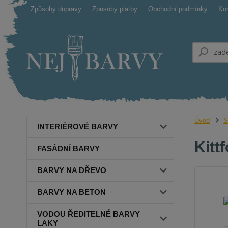
Způsoby dopravy
Způsoby platby
Obchodní podmínky
Ko
Úvod
S
INTERIÉROVÉ BARVY
Kitt
FASÁDNÍ BARVY
BARVY NA DŘEVO
BARVY NA BETON
VODOU ŘEDITELNÉ BARVY
LAKY