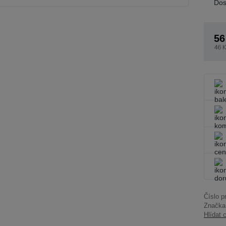
Dos
56
46 K
Číslo p
Značka
Hlídat 