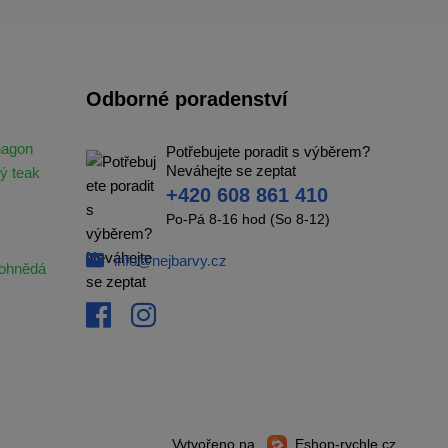
Odborné poradenství
hagon
Potřebujete poradit s výběrem?
Neváhejte se zeptat
ý teak
+420 608 861 410
Po-Pá 8-16 hod (So 8-12)
info@nejbarvy.cz
ohnědá
Vytvořeno na
Eshop-rychle.cz