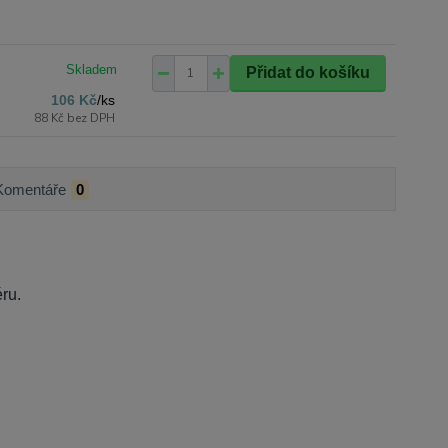
Přidat do košíku
106 Kč
/
ks
88 Kč
bez DPH
Komentáře
0
éru.