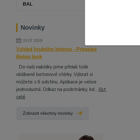
BAL
Novinky
23.07.2019
Vzhled hrubého betonu - Primalex
Beton look
Do naši nabídky jsme přidali tolik
oblíbené betonové stěrky. Výbrat si
můžete z 6 odstínu. Aplikace je velice
jednoduchá. Odkaz na podstránky, kd...
číst
celé
Zobrazit všechny novinky