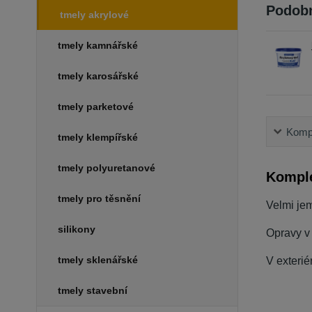
Podobn
tmely akrylové
tmely kamnářské
tmely karosářské
tmely parketové
Kompl
tmely klempířské
tmely polyuretanové
Komple
tmely pro těsnění
Velmi jem
silikony
Opravy v 
tmely sklenářské
V exterié
tmely stavební