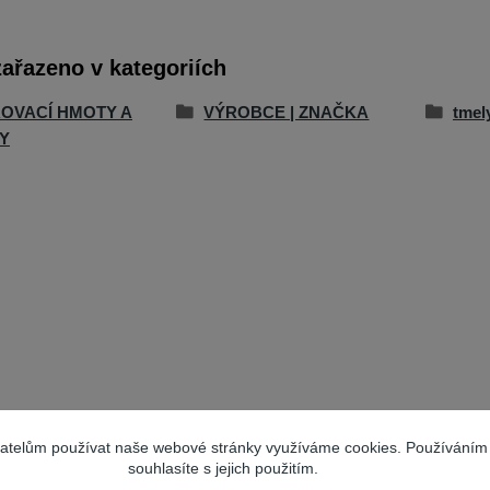
zařazeno v kategoriích
OVACÍ HMOTY A
VÝROBCE | ZNAČKA
tmel
Y
vatelům používat naše webové stránky využíváme cookies. Používáním
souhlasíte s jejich použitím.