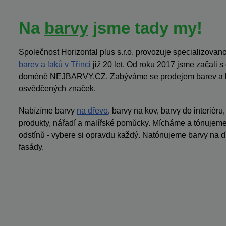
Na
barvy
jsme tady my!
Společnost Horizontal plus s.r.o. provozuje specializov
barev a laků v Třinci
již 20 let. Od roku 2017 jsme začali 
doméně NEJBARVY.CZ. Zabýváme se prodejem barev a la
osvědčených značek.
Nabízíme barvy
na dřevo
, barvy na kov, barvy do interiéru
produkty, nářadí a malířské pomůcky. Mícháme a tónujeme 
odstínů - vybere si opravdu každý. Natónujeme barvy na dř
fasády.