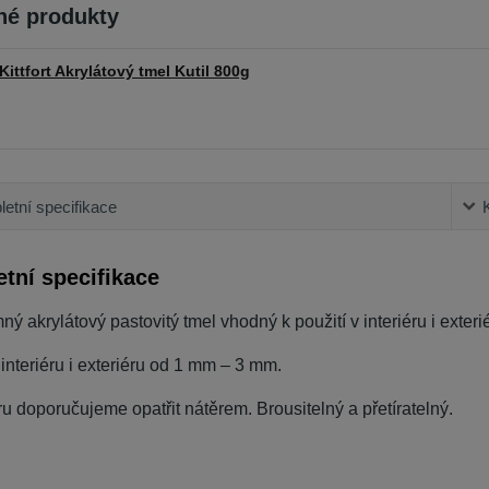
é produkty
Kittfort Akrylátový tmel Kutil 800g
etní specifikace
tní specifikace
ný akrylátový pastovitý tmel vhodný k použití v interiéru i exteri
interiéru i exteriéru od 1 mm – 3 mm.
ru doporučujeme opatřit nátěrem. Brousitelný a přetíratelný.