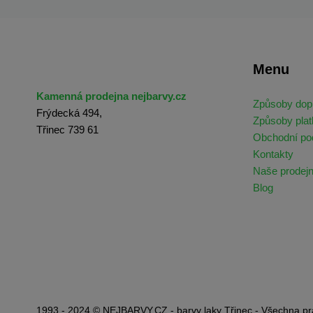
Menu
Kamenná prodejna nejbarvy.cz
Způsoby dop
Frýdecká 494,
Způsoby plat
Třinec 739 61
Obchodní p
Kontakty
Naše prodej
Blog
1993 - 2024 © NEJBARVY.CZ - barvy laky Třinec - Všechna pr