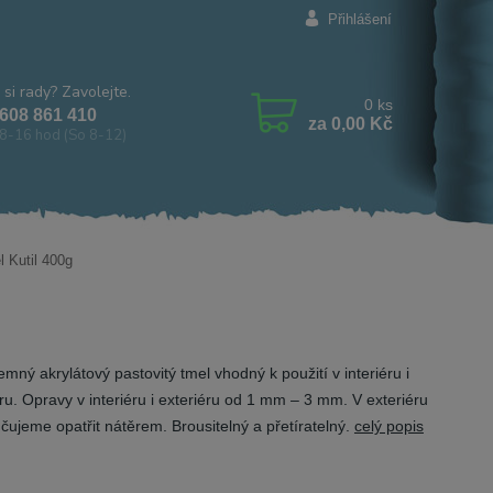
Přihlášení
 si rady? Zavolejte.
0
ks
608 861 410
za
0,00 Kč
8-16 hod (So 8-12)
l Kutil 400g
emný akrylátový pastovitý tmel vhodný k použití v interiéru i
ru. Opravy v interiéru i exteriéru od 1 mm – 3 mm. V exteriéru
čujeme opatřit nátěrem. Brousitelný a přetíratelný.
celý popis