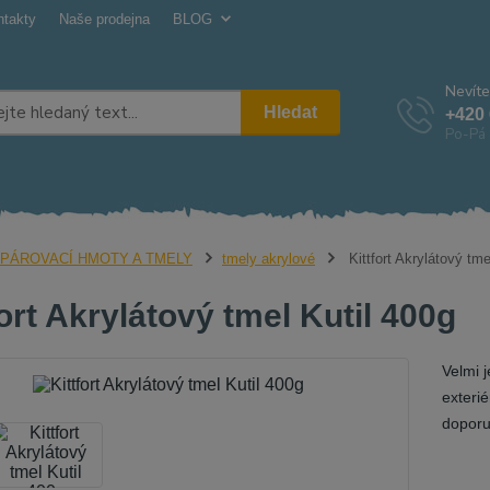
ntakty
Naše prodejna
BLOG
Nevíte
Hledat
+420 
Po-Pá 
PÁROVACÍ HMOTY A TMELY
tmely akrylové
Kittfort Akrylátový tme
fort Akrylátový tmel Kutil 400g
Velmi j
exterié
doporu