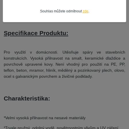
Souhlas můžete odmítnout
zde
.
Kompletní specifikace
Specifikace Produktu:
Pro využití v domácnosti. Utěsňuje spáry ve stavebních
konstrukcích. Vysoká přilnavost na smalt, keramické dlaždice a
povrchově upravené kovy. Není vhodný pro použití na PE, PP,
teflon, beton, mramor, hliník, měděný a pozinkovaný plech, olovo,
ocel s galvanickým povrchem a živičné podklady.
Charakteristika:
*Velmi vysoká přilnavost na nesavé materiály
*Trvale pružný, odolný vodě, povětrnostním vlivům a UV záření