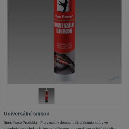
Universální silikon
Specifikace Produktu: Pro využití v domácnosti. Utěsňuje spáry ve
stavebních konstrukcích. Vysoká přilnavost na smalt, keramické dlaždice a