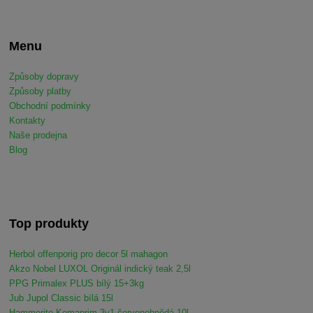
Menu
Způsoby dopravy
Způsoby platby
Obchodní podmínky
Kontakty
Naše prodejna
Blog
Top produkty
Herbol offenporig pro decor 5l mahagon
Akzo Nobel LUXOL Originál indický teak 2,5l
PPG Primalex PLUS bílý 15+3kg
Jub Jupol Classic bílá 15l
Hammerite Komaprim 3v1 červenohnědá 10l