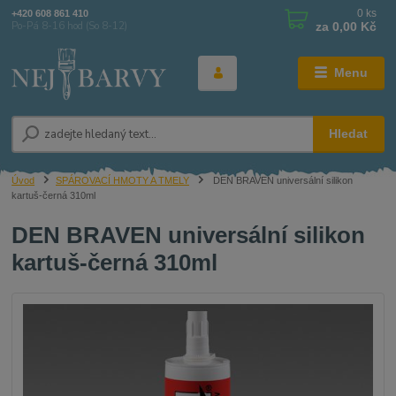
0
ks
+420 608 861 410
za
0,00 Kč
Po-Pá 8-16 hod (So 8-12)
Menu
Hledat
Úvod
SPÁROVACÍ HMOTY A TMELY
DEN BRAVEN universální silikon
kartuš-černá 310ml
DEN BRAVEN universální silikon
kartuš-černá 310ml