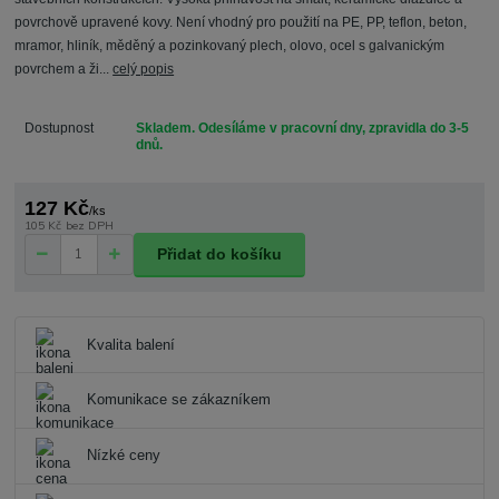
povrchově upravené kovy. Není vhodný pro použití na PE, PP, teflon, beton,
mramor, hliník, měděný a pozinkovaný plech, olovo, ocel s galvanickým
povrchem a ži...
celý popis
Dostupnost
Skladem. Odesíláme v pracovní dny, zpravidla do 3-5
dnů.
127 Kč
/
ks
105 Kč
bez DPH
Přidat do košíku
Kvalita balení
Komunikace se zákazníkem
Nízké ceny