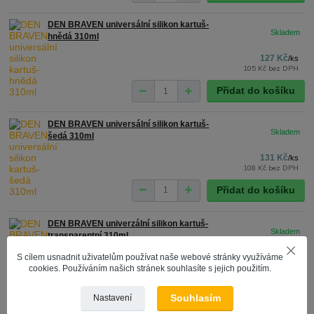
DEN BRAVEN universální silikon kartuš-
hnědá 310ml
127 Kč
/
ks
105 Kč
bez DPH
Přidat do košíku
DEN BRAVEN universální silikon kartuš-
šedá 310ml
131 Kč
/
ks
108 Kč
bez DPH
Přidat do košíku
DEN BRAVEN univerzální silikon kartuš-
transparentní 310ml
128 Kč
S cílem usnadnit uživatelům používat naše webové stránky využíváme
/
ks
106 Kč
bez DPH
cookies. Používáním našich stránek souhlasíte s jejich použitím.
Přidat do košíku
Souhlasím
Nastavení