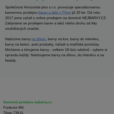
Společnost Horizontal plus s.r.o. provozuje specializovanou
kamennou prodejnu
barev a laků v Třinci
již 20 let. Od roku
2017 jsme začali s online prodejem na doméně NEJBARVY.CZ.
Zabýváme se prodejem barev a laků všeho druhu od léty
osvědčených značek.
Nabízíme barvy
na dřevo
, barvy na kov, barvy do interiéru,
barvy na beton, auto produkty, nářadí a malířské pomůcky.
Mícháme a tónujeme barvy - celkem 18 tisíc odstínů - vybere si
opravdu každý. Natónujeme barvy na dřevo, do interiéru a na
fasády.
Kamenná prodejna nejbarvy.cz
Frýdecká 494,
Třinec 739 61