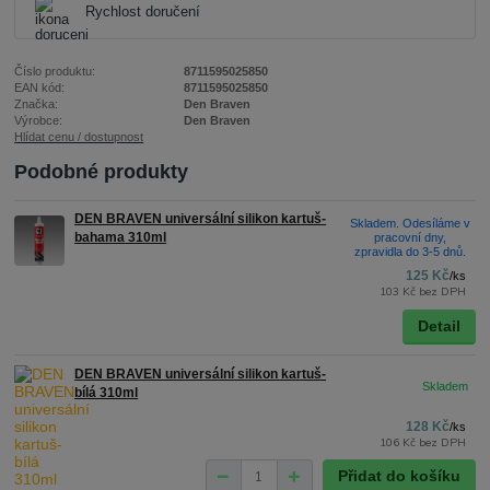
Rychlost doručení
Číslo produktu:
8711595025850
EAN kód:
8711595025850
Značka:
Den Braven
Výrobce:
Den Braven
Hlídat cenu / dostupnost
Podobné produkty
DEN BRAVEN universální silikon kartuš-
Skladem. Odesíláme v
bahama 310ml
pracovní dny,
zpravidla do 3-5 dnů.
125 Kč
/
ks
103 Kč
bez DPH
Detail
DEN BRAVEN universální silikon kartuš-
bílá 310ml
128 Kč
/
ks
106 Kč
bez DPH
Přidat do košíku