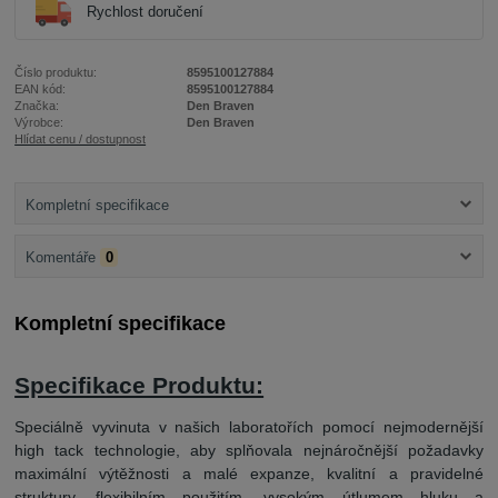
Rychlost doručení
Číslo produktu:
8595100127884
EAN kód:
8595100127884
Značka:
Den Braven
Výrobce:
Den Braven
Hlídat cenu / dostupnost
Kompletní specifikace
Komentáře
0
Kompletní specifikace
Specifikace Produktu:
Speciálně vyvinuta v našich laboratořích pomocí nejmodernější
high tack technologie, aby splňovala nejnáročnější požadavky
maximální výtěžnosti a malé expanze, kvalitní a pravidelné
struktury, flexibilním použitím, vysokým útlumem hluku a