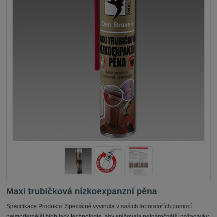
Maxi trubičková nízkoexpanzní pěna
Specifikace Produktu: Speciálně vyvinuta v našich laboratořích pomocí
nejmodernější high tack technologie, aby splňovala nejnáročnější požadavky