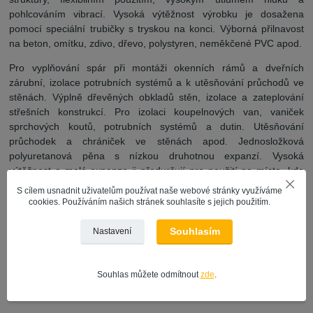
pohlcováním vibrací. Vysoká výtěžnost výrobku je dosažena
pomocí speciální trubičky s tryskou na konci. Výborná přilnavost
na beton, omítku, zdivo, dřevo, polystyren, neměkčené PVC apod.
Pro vyplňování spár při montáži okenních rámů a dveřních
zárubní, izolace potrubních systémů a k utěsňování průchodů ve
stěnách. Výplně dřevěných obkladů stěn, izolace a zateplování
střešních konstrukcí. Pro izolaci koupelnových van, vaniček
sprchových koutů, potrubních systémů a dutin. Utěsňování
průchodek a chrániček ve stěnách apod. Jednosložková
polyuretanová pěna s nízkou druhotnou expanzí. Vysoká
výtěžnost a malá expanze ji předurčují pro použití na místa, kde
jsou vyloučeny rozpínací tlaky, např. obložkové zárubně. Pohlcuje
S cílem usnadnit uživatelům používat naše webové stránky využíváme
vibrace a zvyšuje neprůzvučnost. Třída reakce na oheň F dle ČSN
cookies. Používáním našich stránek souhlasíte s jejich použitím.
EN 13501-1.
Souhlasím
Nastavení
Výhody:
*Nízkoexpanzní, multipoziční
Souhlas můžete odmítnout
zde
.
*Extra vysoká výtěžnost