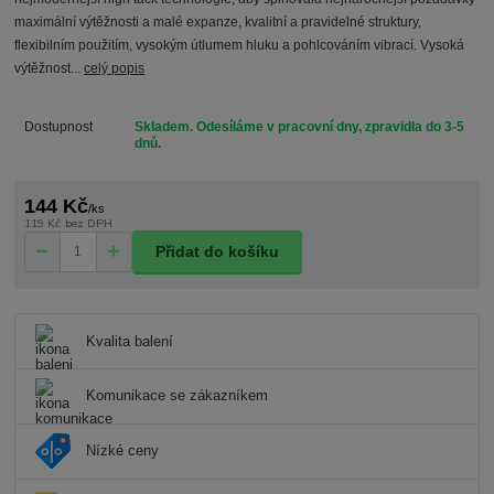
maximální výtěžnosti a malé expanze, kvalitní a pravidelné struktury,
flexibilním použitím, vysokým útlumem hluku a pohlcováním vibrací. Vysoká
výtěžnost...
celý popis
Dostupnost
Skladem. Odesíláme v pracovní dny, zpravidla do 3-5
dnů.
144 Kč
/
ks
119 Kč
bez DPH
Přidat do košíku
Kvalita balení
Komunikace se zákazníkem
Nízké ceny