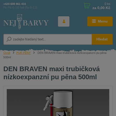
0
ks
+420 608 861 410
za
0,00 Kč
Po-Pá 8-16 hod (So 8-12)
Menu
Hledat
Úvod
PUR PĚNY
DEN BRAVEN maxi trubičková nízkoexpanzní pu pěna
500ml
DEN BRAVEN maxi trubičková
nízkoexpanzní pu pěna 500ml