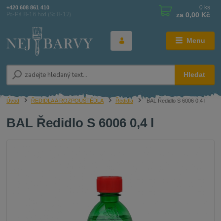
0
ks
+420 608 861 410
za
0,00 Kč
Po-Pá 8-16 hod (So 8-12)
Menu
Hledat
Úvod
ŘEDIDLA A ROZPOUŠTĚDLA
Ředidla
BAL Ředidlo S 6006 0,4 l
BAL Ředidlo S 6006 0,4 l