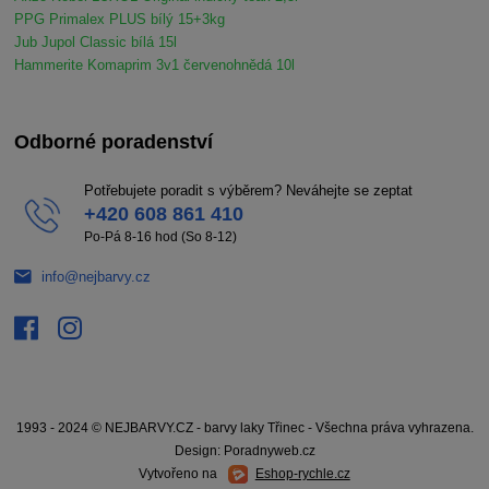
PPG Primalex PLUS bílý 15+3kg
Jub Jupol Classic bílá 15l
Hammerite Komaprim 3v1 červenohnědá 10l
Odborné poradenství
Potřebujete poradit s výběrem? Neváhejte se zeptat
+420 608 861 410
Po-Pá 8-16 hod (So 8-12)
info@nejbarvy.cz
1993 - 2024 © NEJBARVY.CZ - barvy laky Třinec - Všechna práva vyhrazena.
Design: Poradnyweb.cz
Vytvořeno na
Eshop-rychle.cz