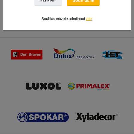
Souhlasím
Nastavení
Ředidla
BAL
Souhlas můžete odmítnout
zde
.