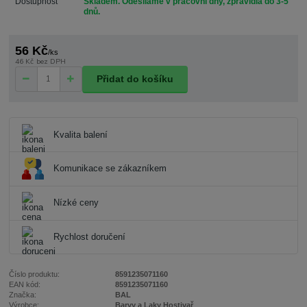
Dostupnost
Skladem. Odesíláme v pracovní dny, zpravidla do 3-5
dnů.
56 Kč
/
ks
46 Kč
bez DPH
Přidat do košíku
Kvalita balení
Komunikace se zákazníkem
Nízké ceny
Rychlost doručení
Číslo produktu:
8591235071160
EAN kód:
8591235071160
Značka:
BAL
Výrobce:
Barvy a Laky Hostivař