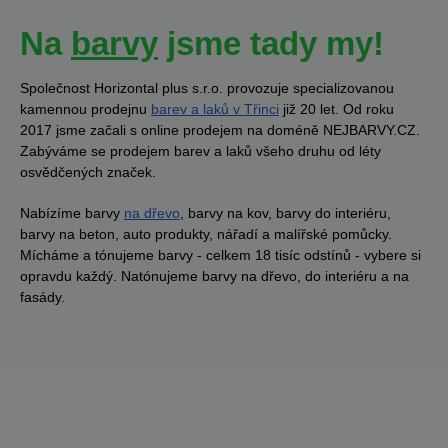
Na
barvy
jsme tady my!
Společnost Horizontal plus s.r.o. provozuje specializovanou
kamennou prodejnu
barev a laků v Třinci
již 20 let. Od roku
2017 jsme začali s online prodejem na doméně NEJBARVY.CZ.
Zabýváme se prodejem barev a laků všeho druhu od léty
osvědčených značek.
Nabízíme barvy
na dřevo
, barvy na kov, barvy do interiéru,
barvy na beton, auto produkty, nářadí a malířské pomůcky.
Mícháme a tónujeme barvy - celkem 18 tisíc odstínů - vybere si
opravdu každý. Natónujeme barvy na dřevo, do interiéru a na
fasády.