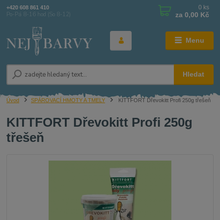
0
ks
+420 608 861 410
za
0,00 Kč
Po-Pá 8-16 hod (So 8-12)
Menu
Hledat
Úvod
SPÁROVACÍ HMOTY A TMELY
KITTFORT Dřevokitt Profi 250g třešeň
KITTFORT Dřevokitt Profi 250g
třešeň