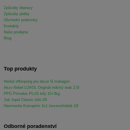
Způsoby dopravy
Způsoby platby
Obchodní podmínky
Kontakty
Naše prodejna
Blog
Top produkty
Herbol offenporig pro decor 5l mahagon
Akzo Nobel LUXOL Originál indický teak 2,5l
PPG Primalex PLUS bílý 15+3kg
Jub Jupol Classic bílá 15l
Hammerite Komaprim 3v1 červenohnědá 10l
Odborné poradenství