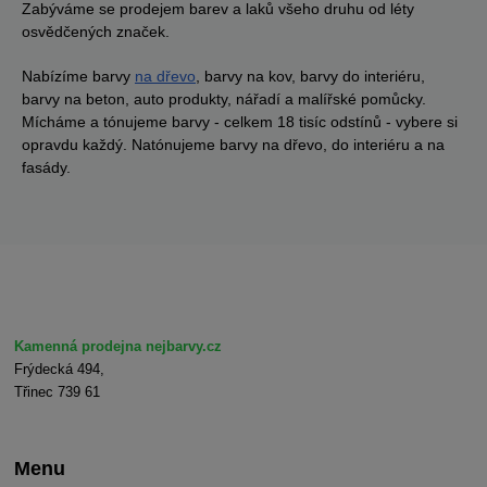
Zabýváme se prodejem barev a laků všeho druhu od léty
osvědčených značek.
Nabízíme barvy
na dřevo
, barvy na kov, barvy do interiéru,
barvy na beton, auto produkty, nářadí a malířské pomůcky.
Mícháme a tónujeme barvy - celkem 18 tisíc odstínů - vybere si
opravdu každý. Natónujeme barvy na dřevo, do interiéru a na
fasády.
Kamenná prodejna nejbarvy.cz
Frýdecká 494,
Třinec 739 61
Menu