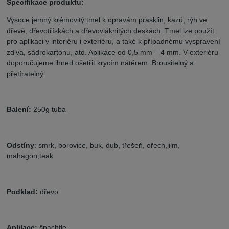
Specifikace produktu:
Vysoce jemný krémovitý tmel k opravám prasklin, kazů, rýh ve
dřevě, dřevotřískách a dřevovláknitých deskách. Tmel lze použít
pro aplikaci v interiéru i exteriéru, a také k případnému vyspravení
zdiva, sádrokartonu, atd. Aplikace od 0,5 mm – 4 mm. V exteriéru
doporučujeme ihned ošetřit krycím nátěrem. Brousitelný a
přetíratelný.
Balení:
250g tuba
Odstíny
: smrk, borovice, buk, dub, třešeň, ořech,jilm,
mahagon,teak
Podklad:
dřevo
Aplilace:
špachtle