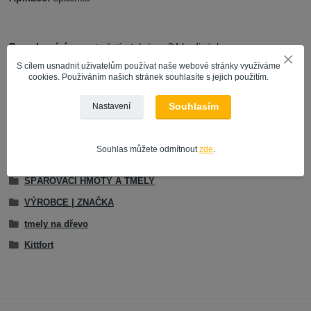
Povrchová úprava:
přetíratelný po 24 hodinách
S cílem usnadnit uživatelům používat naše webové stránky využíváme
cookies. Používáním našich stránek souhlasíte s jejich použitím.
Ředidlo a mytí pomůcek
: voda
Souhlasím
Nastavení
Souhlas můžete odmítnout
zde
.
Zboží zařazeno v kategoriích
SPÁROVACÍ HMOTY A TMELY
VÝROBCE | ZNAČKA
tmely na dřevo
Kittfort